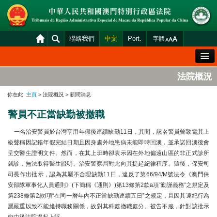
聯絡我們
中文
Port.
字體
歡迎辭
法院概況
法院概況
你在此:
主頁
> 法院概況 > 新聞消息
法院裁判
警員不正當缺勤被撤職
案件分發及排期
一名治安警員於台灣享用年假後連續缺勤11日，其間，該名警員曾致電其上
司法變賣
級聲稱因記錯年假完結日期且因身處外地患病未能即時回澳，並承諾回澳後會
呈交醫生證明文件。然而，在其上班時卻表示因在外地偏遠山區的非正式診所
統計資料
就診，無法取得醫生證明。治安警察局對此向其提起紀律程序。隨後，保安司
財產申報查閱
司長作出批示，認為其屬不合理缺勤11日，違反了第66/94/M號法令《澳門保
安部隊軍事化人員通則》(下簡稱《通則》)第13條第2款a項“勤謹義務”之規定及
下載區
第238條第2款i項“在同一曆年內不正當缺勤連續五日”之規定，且因其違紀行為
法院電子平台
屬嚴重以致不能維持職務關係，故對其科處撤職處分。被告不服，針對該批示