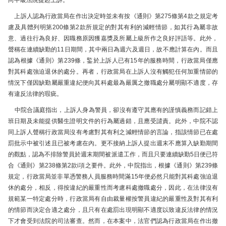
向中級法院提起上訴。
上訴人認為行政當局在作出決定時並未有按《通則》第275條第4款之規定考
慮及具體列明第200條第2款所規定的對其有利的減輕情節，如其行為屬非故
意、過往行為良好、因職務原因獲嘉獎及所屬上級所作之良好評語等。此外，
聲稱在連續缺勤的11日期間，其中兩日為週六及週日，故不應計算在內。而且
認為根據《通則》第239條，鍳於上訴人已有15年的服務時間，行政當局僅應
對其科處強迫退休的處分。再者，行政當局在上訴人沒有觸犯任何加重情節的
情況下僅因缺勤屬嚴重違紀便向其科處最為嚴厲之撤職處分屬明顯不適度，存
有違反法律的瑕疵。
中院合議庭指出，上訴人身為警員，卻沒有遵守其應有的謹慎義務而記錯上
班日期及未能提供醫生證明文件的行為屬過錯，且應受譴責。此外，中院不認
同上訴人聲稱行政當局沒有考慮對其有利之減輕情節的言論，指該情節已在處
罰批示中被引述且已被考慮在內。更不接納上訴人提出週末不應算入缺勤期間
的觀點，認為不排除警員於週末期間被派遣工作，而且只要連續缺勤5日便已符
合《通則》第238條第2款i項之要件。此外，中院指出，根據《通則》第239條
規定，行政當局並非單憑警務人員服務時間滿15年便必然只能對其科處強迫退
休的處分，相反，得按違紀的嚴重性而考慮科處撤職處分，因此，在法律沒有
規範某一特定處分時，行政當局有自由裁量權按警員違紀的嚴重性及對其有利
的情節而決定合適之處分，且只有在處罰出現明顯不適度以致違反法律的情況
下才會受到法院的司法審查。然而，在本案中，法官們認為行政當局在作出撤