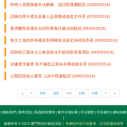
外聘人員聲稱被非法解僱 追討賠償遭駁回 (10/03/2014)
謊稱信用卡遺失及被人盜用構成偽造文件罪 (07/03/2014)
要求醫院承擔非合同民事責任被法院駁回 (06/03/2014)
無主土地的所有權及利用權依法推定為特區所有 (05/03/2014)
回歸前已退休之公務員依法不能領取房屋津貼 (04/03/2014)
涉嫌賣淫被查 拒不服從正當命令構成違令罪 (03/03/2014)
公開詆毀他人獲罪 上訴中院被駁回 (28/02/2014)
«
<
142
143
144
145
146
>
»
|
聯絡我們
|
開考消息
|
私隱政策聲明
|
案件分發結果
|
司法變賣
|
司法裁判
|
網站地圖
|
版權所有 © 2013 澳門特別行政區法院｜
本網站內容只供參考，以法院通知為準