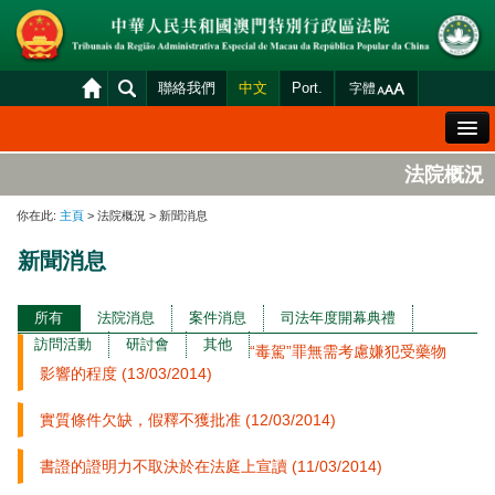
聯絡我們
中文
Port.
字體
歡迎辭
法院概況
法院概況
你在此:
主頁
> 法院概況 > 新聞消息
法院裁判
新聞消息
案件分發及排期
司法變賣
所有
法院消息
案件消息
司法年度開幕典禮
訪問活動
研討會
其他
“毒駕”罪無需考慮嫌犯受藥物
統計資料
影響的程度 (13/03/2014)
財產申報查閱
實質條件欠缺，假釋不獲批准 (12/03/2014)
下載區
書證的證明力不取決於在法庭上宣讀 (11/03/2014)
法院電子平台