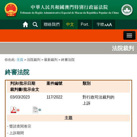
聯絡我們
中文
Port.
字體
歡迎辭
法院裁判
法院概況
你在此:
主頁
> 法院裁判 > 最新裁判 > 終審法院
法院裁判
終審法院
案件分發及排期
判決/批示日期
案件編號
類別
司法變賣
裁判書/批示全文
03/03/2023
117/2022
對行政司法裁判的
統計資料
上訴
財產申報查閱
主題
下載區
- 聲請查閱卷宗
法院電子平台
- 上訴期間