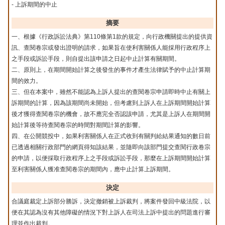
- 上訴期間的中止
摘要
一、根據《行政訴訟法典》第110條第1款的規定，向行政機關提出的提供資
訊、查閱卷宗或發出證明的請求，如果旨在使利害關係人能採用行政程序上
之手段或訴訟手段，則自提出該申請之日起中止計算有關期間。
二、原則上，在期間開始計算之後發生的事件才產生法律賦予的中止計算期
間的效力。
三、但在本案中，雖然不能認為上訴人提出的查閱卷宗申請即時中止有關上
訴期間的計算，因為該期間尚未開始，但考慮到上訴人在上訴期間開始計算
後才獲得查閱卷宗的機會，故不應完全否認該申請，尤其是上訴人在期間開
始計算後等待查閱卷宗的時間對期間計算的影響。
四、在公開競投中，如果利害關係人在正式收到有關判給結果通知的數日前
已透過相關行政部門的網頁得知該結果，並隨即向該部門提交查閱行政卷宗
的申請，以便採取行政程序上之手段或訴訟手段，那麼在上訴期間開始計算
至利害關係人獲准查閱卷宗的期間內，應中止計算上訴期間。
決定
合議庭裁定上訴部分勝訴，決定撤銷被上訴裁判，將案件發回中級法院，以
便在其認為沒有其他障礙的情況下對上訴人在司法上訴中提出的問題進行審
理並作出裁判。