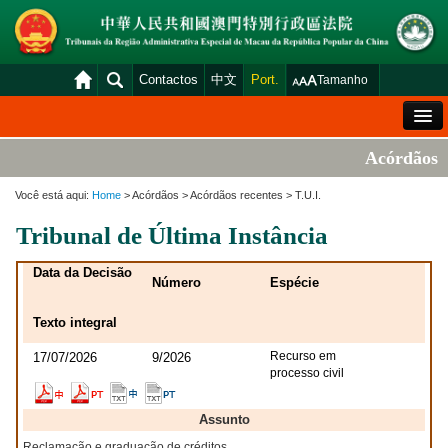
Contactos
中文
Port.
Tamanho
Mensagem de Boas-Vindas
Acórdãos
Situação Geral dos Tribunais
Você está aqui:
Home
> Acórdãos > Acórdãos recentes > T.U.I.
Acórdãos
Tribunal de Última Instância
Distribuição e Marcação
Data da Decisão
Número
Espécie
Venda Judicial
Texto integral
Estatística
Recurso em
17/07/2026
9/2026
Consulta das declarações de rendimentos
processo civil
Download
Assunto
Plataforma electrónica dos tribunais
Reclamação e graduação de créditos.