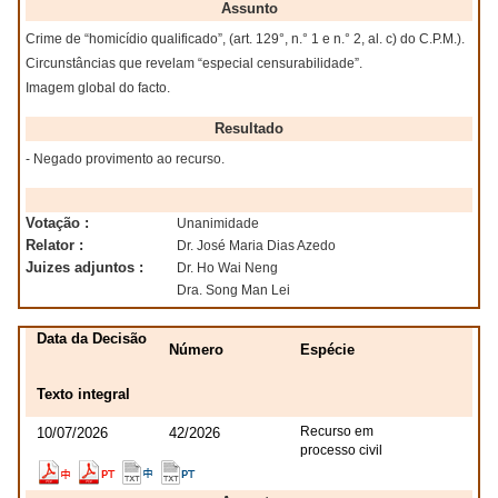
Assunto
Crime de “homicídio qualificado”, (art. 129°, n.° 1 e n.° 2, al. c) do C.P.M.).
Circunstâncias que revelam “especial censurabilidade”.
Imagem global do facto.
Resultado
- Negado provimento ao recurso.
Votação :
Unanimidade
Relator :
Dr. José Maria Dias Azedo
Juizes adjuntos :
Dr. Ho Wai Neng
Dra. Song Man Lei
Data da Decisão
Número
Espécie
Texto integral
Recurso em
10/07/2026
42/2026
processo civil