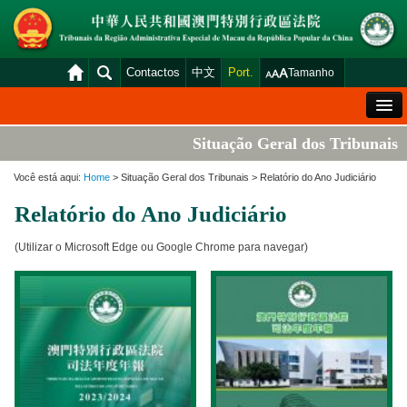
Contactos
中文
Port.
Tamanho
Mensagem de Boas-Vindas
Situação Geral dos Tribunais
Situação Geral dos Tribunais
Você está aqui:
Home
> Situação Geral dos Tribunais > Relatório do Ano Judiciário
Acórdãos
Relatório do Ano Judiciário
Distribuição e Marcação
(Utilizar o Microsoft Edge ou Google Chrome para navegar)
Venda Judicial
Estatística
Consulta das declarações de rendimentos
Download
Plataforma electrónica dos tribunais