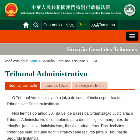
Contactos
中文
Port.
Tamanho
Mensagem de Boas-Vindas
Situação Geral dos Tribunais
Situação Geral dos Tribunais
Você está aqui:
Home
> Situação Geral dos Tribunais > T.A.
Acórdãos
Tribunal Administrativo
Distribuição e Marcação
Breve apresentação
Lista dos Juízes
Endereço e telefone
Venda Judicial
O Tribunal Administrativo é o juízo de competência específica dos
Estatística
Tribunais de Primeira Instância.
Consulta das declarações de rendimentos
Nos termos do artigo 30.º da Lei de Bases da Organização Judiciária, o
Tribunal Administrativo é competente para dirimir litígios emergentes de
Download
relações jurídicas administrativas, fiscais e aduaneiras. Das decisões
proferidas pelo Tribunal Administrativo cabe recurso para o Tribunal de
Plataforma electrónica dos tribunais
Segunda Instância.