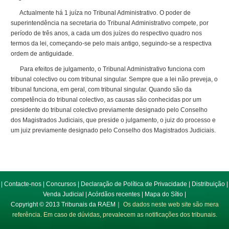
Actualmente há
1 juíza
no Tribunal Administrativo. O poder de
superintendência na secretaria do Tribunal Administrativo compete, por
período de três anos, a cada um dos juízes do respectivo quadro nos
termos da lei, começando-se pelo mais antigo, seguindo-se a respectiva
ordem de antiguidade.
Para efeitos de julgamento, o Tribunal Administrativo funciona com
tribunal colectivo ou com tribunal singular. Sempre que a lei não preveja, o
tribunal funciona, em geral, com tribunal singular. Quando são da
competência do tribunal colectivo, as causas são conhecidas por um
presidente do tribunal colectivo previamente designado pelo Conselho
dos Magistrados Judiciais, que preside o julgamento, o juiz do processo e
um juiz previamente designado pelo Conselho dos Magistrados Judiciais.
|
Contacte-nos
|
Concursos
|
Declaração de Política de Privacidade
|
Distribuição
|
Venda Judicial
|
Acórdãos recentes
|
Mapa do Sítio
|
Copyright © 2013 Tribunais da RAEM｜
Os dados neste web site são mera
referência. Em caso de dúvidas, prevalecem as notificações dos tribunais.