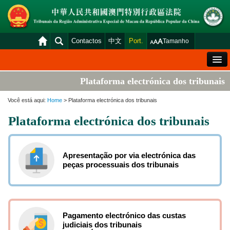
Contactos
中文
Port.
Tamanho
Mensagem de Boas-Vindas
Plataforma electrónica dos tribunais
Situação Geral dos Tribunais
Você está aqui:
Home
> Plataforma electrónica dos tribunais
Acórdãos
Plataforma electrónica dos tribunais
Distribuição e Marcação
Venda Judicial
Apresentação por via electrónica das
peças processuais dos tribunais
Estatística
Consulta das declarações de rendimentos
Download
Pagamento electrónico das custas
Plataforma electrónica dos tribunais
judiciais dos tribunais