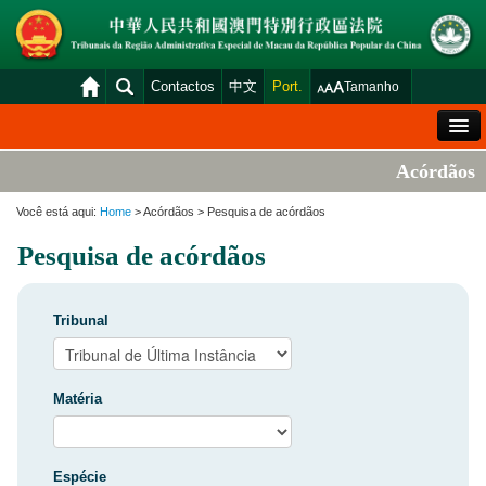
Contactos
中文
Port.
Tamanho
Mensagem de Boas-Vindas
Acórdãos
Situação Geral dos Tribunais
Você está aqui:
Home
> Acórdãos > Pesquisa de acórdãos
Acórdãos
Pesquisa de acórdãos
Distribuição e Marcação
Venda Judicial
Tribunal
Estatística
Consulta das declarações de rendimentos
Matéria
Download
Plataforma electrónica dos tribunais
Espécie