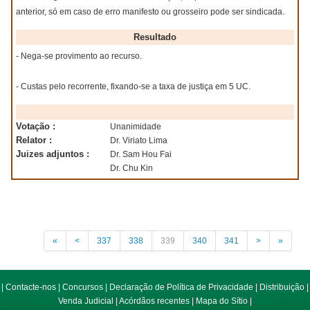
anterior, só em caso de erro manifesto ou grosseiro pode ser sindicada.
Resultado
- Nega-se provimento ao recurso.
- Custas pelo recorrente, fixando-se a taxa de justiça em 5 UC.
Votação :
Unanimidade
Relator :
Dr. Viriato Lima
Juizes adjuntos :
Dr. Sam Hou Fai
Dr. Chu Kin
«
<
337
338
339
340
341
>
»
|
Contacte-nos
|
Concursos
|
Declaração de Política de Privacidade
|
Distribuição
|
Venda Judicial
|
Acórdãos recentes
|
Mapa do Sítio
|