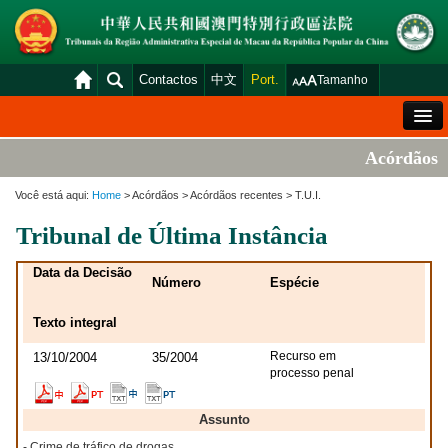
Contactos
中文
Port.
Tamanho
Mensagem de Boas-Vindas
Acórdãos
Situação Geral dos Tribunais
Você está aqui:
Home
> Acórdãos > Acórdãos recentes > T.U.I.
Acórdãos
Tribunal de Última Instância
Distribuição e Marcação
Data da Decisão
Número
Espécie
Venda Judicial
Texto integral
Estatística
Recurso em
13/10/2004
35/2004
Consulta das declarações de rendimentos
processo penal
Download
Assunto
Plataforma electrónica dos tribunais
- Crime de tráfico de drogas