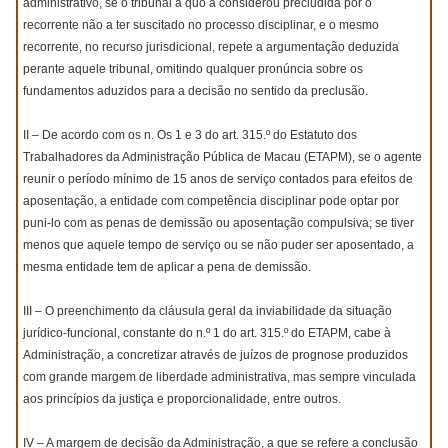
administrativo, se o tribunal a quo a considerou precludida por o
recorrente não a ter suscitado no processo disciplinar, e o mesmo
recorrente, no recurso jurisdicional, repete a argumentação deduzida
perante aquele tribunal, omitindo qualquer pronúncia sobre os
fundamentos aduzidos para a decisão no sentido da preclusão.
II – De acordo com os n. Os 1 e 3 do art. 315.º do Estatuto dos
Trabalhadores da Administração Pública de Macau (ETAPM), se o agente
reunir o período mínimo de 15 anos de serviço contados para efeitos de
aposentação, a entidade com competência disciplinar pode optar por
puni-lo com as penas de demissão ou aposentação compulsiva; se tiver
menos que aquele tempo de serviço ou se não puder ser aposentado, a
mesma entidade tem de aplicar a pena de demissão.
III – O preenchimento da cláusula geral da inviabilidade da situação
jurídico-funcional, constante do n.º 1 do art. 315.º do ETAPM, cabe à
Administração, a concretizar através de juízos de prognose produzidos
com grande margem de liberdade administrativa, mas sempre vinculada
aos princípios da justiça e proporcionalidade, entre outros.
IV – A margem de decisão da Administração, a que se refere a conclusão