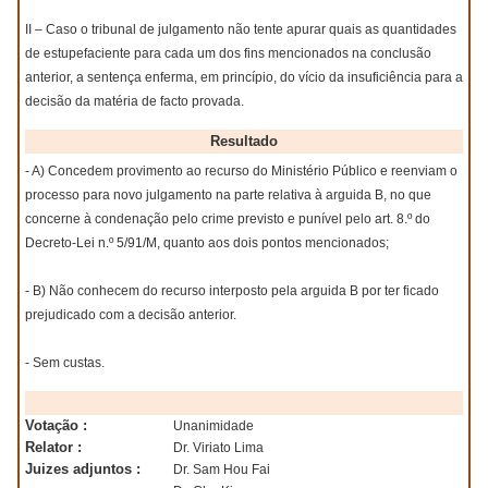
II – Caso o tribunal de julgamento não tente apurar quais as quantidades
de estupefaciente para cada um dos fins mencionados na conclusão
anterior, a sentença enferma, em princípio, do vício da insuficiência para a
decisão da matéria de facto provada.
Resultado
- A) Concedem provimento ao recurso do Ministério Público e reenviam o
processo para novo julgamento na parte relativa à arguida B, no que
concerne à condenação pelo crime previsto e punível pelo art. 8.º do
Decreto-Lei n.º 5/91/M, quanto aos dois pontos mencionados;
- B) Não conhecem do recurso interposto pela arguida B por ter ficado
prejudicado com a decisão anterior.
- Sem custas.
Votação :
Unanimidade
Relator :
Dr. Viriato Lima
Juizes adjuntos :
Dr. Sam Hou Fai