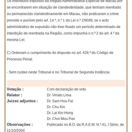
Os indivíduos expulsos da Região Administrativa Especial de Macau por
se encontrarem em situação de clandestinidade, que tenham reentrado
ou permanecido clandestinamente em Macau, não praticaram o crime
previsto e punível pelo art. 14.º, n.º 1 da Lei n.º 2/90/M, se o acto
administrativo de expulsão não tiver fixado um período determinado de
interdição de reentrada na Região, como impunha o n.º 2 do art. 4.º da
mesma Lei.
C) Ordenam o cumprimento do disposto no art. 426.º do Código de
Processo Penal.
- Sem custas neste Tribunal e no Tribunal de Segunda Instância.
Votação :
Com declaração de voto
Relator :
Dr. Viriato Lima
Juizes adjuntos :
Dr. Sam Hou Fai
Dr. Chu Kin
Dr. Lai Kin Hong
Dr. Choi Mou Pan
Observações :
Publicado no B.O. da R.A.E.M. N.º 41, I Série, de
11/10/2004