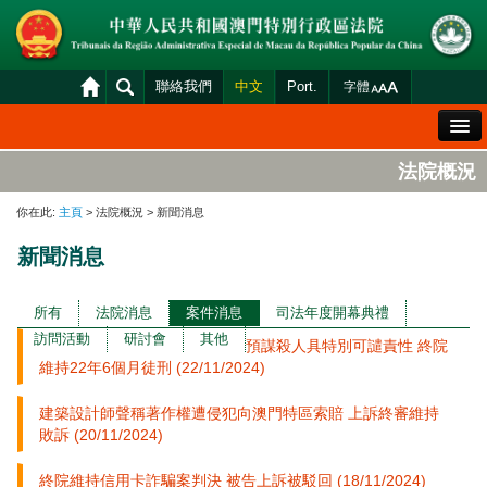
聯絡我們
中文
Port.
字體
歡迎辭
法院概況
法院概況
你在此:
主頁
> 法院概況 > 新聞消息
法院裁判
新聞消息
案件分發及排期
司法變賣
所有
法院消息
案件消息
司法年度開幕典禮
訪問活動
研討會
其他
預謀殺人具特別可譴責性 終院
統計資料
維持22年6個月徒刑 (22/11/2024)
財產申報查閱
建築設計師聲稱著作權遭侵犯向澳門特區索賠 上訴終審維持
下載區
敗訴 (20/11/2024)
法院電子平台
終院維持信用卡詐騙案判決 被告上訴被駁回 (18/11/2024)