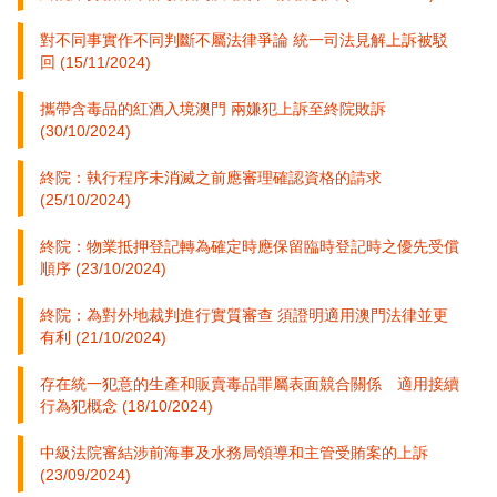
對不同事實作不同判斷不屬法律爭論 統一司法見解上訴被駁
回 (15/11/2024)
攜帶含毒品的紅酒入境澳門 兩嫌犯上訴至終院敗訴
(30/10/2024)
終院：執行程序未消滅之前應審理確認資格的請求
(25/10/2024)
終院：物業抵押登記轉為確定時應保留臨時登記時之優先受償
順序 (23/10/2024)
終院：為對外地裁判進行實質審查 須證明適用澳門法律並更
有利 (21/10/2024)
存在統一犯意的生產和販賣毒品罪屬表面競合關係 適用接續
行為犯概念 (18/10/2024)
中級法院審結涉前海事及水務局領導和主管受賄案的上訴
(23/09/2024)