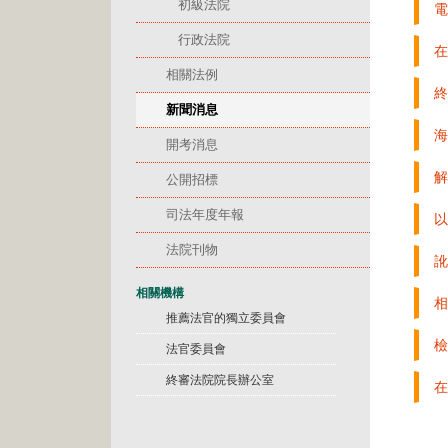
初級法院
電
行政法院
在
相關法例
終
新聞消息
海
開考消息
解
公開招標
司法年度年報
以
法院刊物
訛
相關機構
相
推薦法官的獨立委員會
檢
法官委員會
終審法院院長辦公室
在