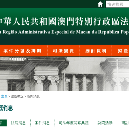
:
主頁
> 法院概況 > 新聞消息
聞消息
有
法院消息
案件消息
司法年度開幕典禮
訪問活動
研