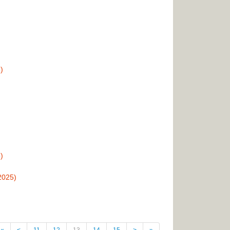
)
)
25)