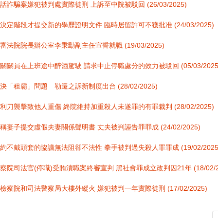
話詐騙案嫌犯被判處實際徒刑 上訴至中院被駁回 (26/03/2025)
決定階段才提交新的學歷證明文件 臨時居留許可不獲批准 (24/03/2025)
審法院院長辦公室李秉勳副主任宣誓就職 (19/03/2025)
關關員在上班途中醉酒駕駛 請求中止停職處分的效力被駁回 (05/03/2025
決「租霸」問題 勒遷之訴新制度出台 (28/02/2025)
利刀襲擊致他人重傷 終院維持加重殺人未遂罪的有罪裁判 (28/02/2025)
稱妻子提交虛假夫妻關係聲明書 丈夫被判誣告罪罪成 (24/02/2025)
約不戴頭套的協議無法阻卻不法性 拳手被判過失殺人罪罪成 (19/02/2025
察院司法官(停職)受賄瀆職案終審宣判 黑社會罪成立改判囚21年 (18/02/20
檢察院和司法警察局大樓外縱火 嫌犯被判一年實際徒刑 (17/02/2025)