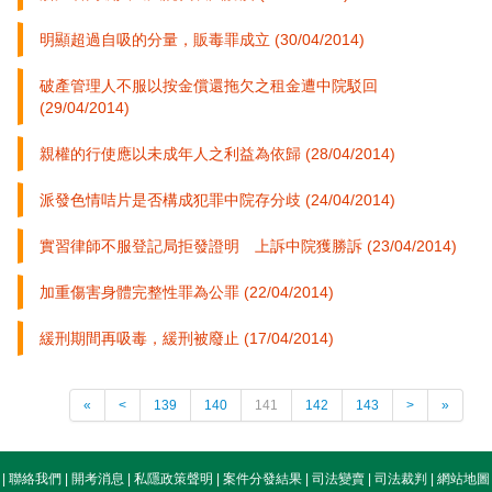
明顯超過自吸的分量，販毒罪成立 (30/04/2014)
破產管理人不服以按金償還拖欠之租金遭中院駁回
(29/04/2014)
親權的行使應以未成年人之利益為依歸 (28/04/2014)
派發色情咭片是否構成犯罪中院存分歧 (24/04/2014)
實習律師不服登記局拒發證明 上訴中院獲勝訴 (23/04/2014)
加重傷害身體完整性罪為公罪 (22/04/2014)
緩刑期間再吸毒，緩刑被廢止 (17/04/2014)
«
<
139
140
141
142
143
>
»
|
聯絡我們
|
開考消息
|
私隱政策聲明
|
案件分發結果
|
司法變賣
|
司法裁判
|
網站地圖