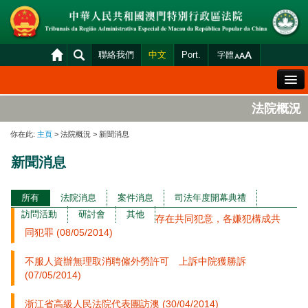
聯絡我們
中文
Port.
字體
歡迎辭
法院概況
法院概況
你在此:
主頁
> 法院概況 > 新聞消息
法院裁判
新聞消息
案件分發及排期
司法變賣
所有
法院消息
案件消息
司法年度開幕典禮
訪問活動
研討會
其他
存在共同犯意，各嫌犯構成共
統計資料
同犯罪 (08/05/2014)
財產申報查閱
不服人資辦無理取消聘僱外勞許可 上訴中院獲勝訴
下載區
(07/05/2014)
法院電子平台
浙江省高級人民法院代表團訪澳 (30/04/2014)