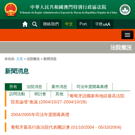
聯絡我們
中文
Port.
字體
歡迎辭
法院概況
法院概況
你在此:
主頁
> 法院概況 > 新聞消息
法院裁判
新聞消息
案件分發及排期
司法變賣
所有
法院消息
案件消息
司法年度開幕典禮
訪問活動
研討會
其他
“葡萄牙語國家和地區最高法院
統計資料
院長論壇”會議 (2004/10/27-2004/10/28)
財產申報查閱
2004/2005年司法年度開幕典禮
下載區
葡萄牙最高行政法院代表團訪澳 (01/10/2004 - 05/10/2004)
法院電子平台