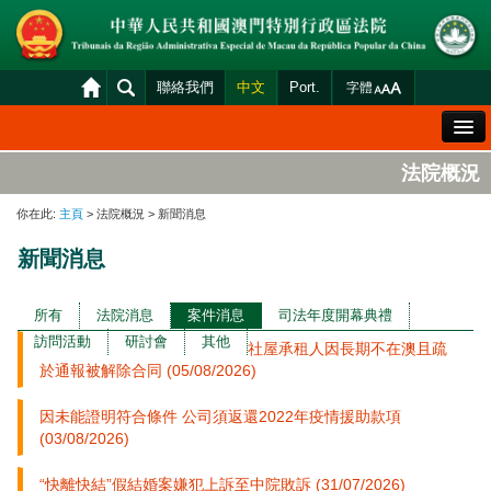
聯絡我們
中文
Port.
字體
歡迎辭
法院概況
法院概況
你在此:
主頁
> 法院概況 > 新聞消息
法院裁判
新聞消息
案件分發及排期
司法變賣
所有
法院消息
案件消息
司法年度開幕典禮
訪問活動
研討會
其他
社屋承租人因長期不在澳且疏
統計資料
於通報被解除合同 (05/08/2026)
財產申報查閱
因未能證明符合條件 公司須返還2022年疫情援助款項
下載區
(03/08/2026)
法院電子平台
“快離快結”假結婚案嫌犯上訴至中院敗訴 (31/07/2026)