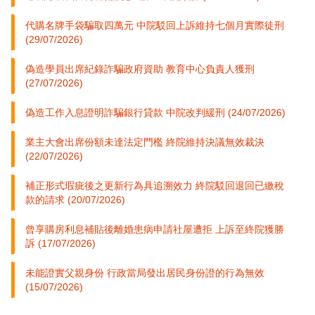
代購名牌手袋騙取四萬元 中院駁回上訴維持七個月實際徒刑
(29/07/2026)
偽造學員出席紀錄詐騙政府資助 教育中心負責人獲刑
(27/07/2026)
偽造工作入息證明詐騙銀行貸款 中院改判緩刑 (24/07/2026)
業主大會出席份額未達法定門檻 終院維持決議無效裁決
(22/07/2026)
補正形式瑕疵後之更新行為具追溯效力 終院駁回退回已繳稅
款的請求 (20/07/2026)
曾享購房利息補貼後離婚患病申請社屋遭拒 上訴至終院獲勝
訴 (17/07/2026)
未能證實父親身份 行政當局發出居民身份證的行為無效
(15/07/2026)