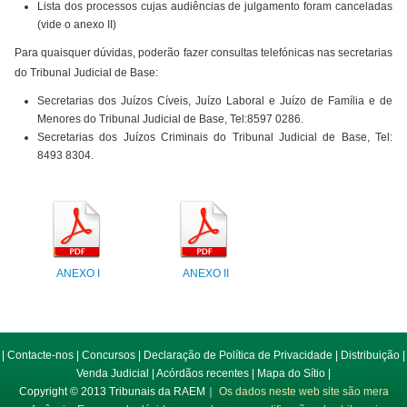
Lista dos processos cujas audiências de julgamento foram canceladas
(vide o anexo II)
Para quaisquer dúvidas, poderão fazer consultas telefónicas nas secretarias
do Tribunal Judicial de Base:
Secretarias dos Juízos Cíveis, Juízo Laboral e Juízo de Família e de
Menores do Tribunal Judicial de Base, Tel:8597 0286.
Secretarias dos Juízos Criminais do Tribunal Judicial de Base, Tel:
8493 8304.
ANEXO I
ANEXO II
|
Contacte-nos
|
Concursos
|
Declaração de Política de Privacidade
|
Distribuição
|
Venda Judicial
|
Acórdãos recentes
|
Mapa do Sítio
|
Copyright © 2013 Tribunais da RAEM｜
Os dados neste web site são mera