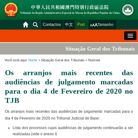
Contactos
中文
Port.
Tamanho
Mensagem de Boas-Vindas
Situação Geral dos Tribunais
Situação Geral dos Tribunais
Você está aqui:
Home
> Situação Geral dos Tribunais > Notícias
Acórdãos
Os arranjos mais recentes das
Distribuição e Marcação
audiências de julgamento marcadas
Venda Judicial
para o dia 4 de Fevereiro de 2020 no
TJB
Estatística
Consulta das declarações de rendimentos
Os arranjos mais recentes das audiências de julgamento marcadas para o
dia 4 de Fevereiro de 2020 no Tribunal Judicial de Base:
Download
Lista dos processos cujas audiências de julgamento continuarão a ser
Plataforma electrónica dos tribunais
realizadas (vide o anexo I)