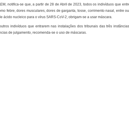
EM, notifica-se que, a partir de 28 de Abril de 2023, todos os indivíduos que en
omo febre, dores musculares, dores de garganta, tosse, corrimento nasal, entre out
 de ácido nucleico para o vírus SARS-CoV-2, obrigam-se a usar máscara.
outros indivíduos que entrarem nas instalações dos tribunais das três instâncias
ncias de julgamento, recomenda-se o uso de máscaras.