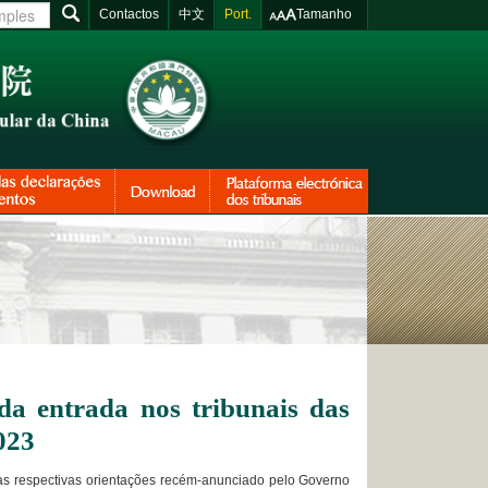
Contactos
中文
Port.
Tamanho
a entrada nos tribunais das
2023
as respectivas orientações recém-anunciado pelo Governo