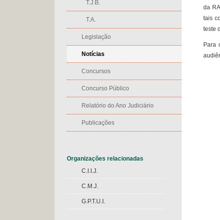
T.J.B.
da RA
tais c
T.A.
teste
Legislação
Para 
Notícias
audiê
Concursos
Concurso Público
Relatório do Ano Judiciário
Publicações
Organizações relacionadas
C.I.I.J.
C.M.J.
G.P.T.U.I.