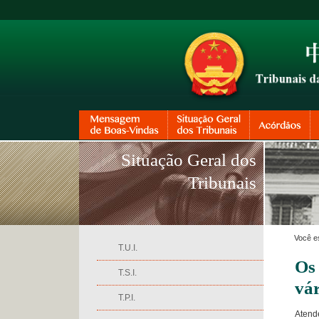
Situação Geral dos
Tribunais
Você e
T.U.I.
Os
T.S.I.
vár
T.P.I.
Atend