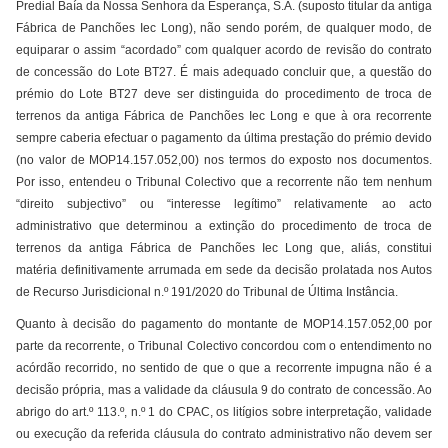
Predial Baía da Nossa Senhora da Esperança, S.A. (suposto titular da antiga
Fábrica de Panchões Iec Long), não sendo porém, de qualquer modo, de
equiparar o assim “acordado” com qualquer acordo de revisão do contrato
de concessão do Lote BT27. É mais adequado concluir que, a questão do
prémio do Lote BT27 deve ser distinguida do procedimento de troca de
terrenos da antiga Fábrica de Panchões Iec Long e que à ora recorrente
sempre caberia efectuar o pagamento da última prestação do prémio devido
(no valor de MOP14.157.052,00) nos termos do exposto nos documentos.
Por isso, entendeu o Tribunal Colectivo que a recorrente não tem nenhum
“direito subjectivo” ou “interesse legítimo” relativamente ao acto
administrativo que determinou a extinção do procedimento de troca de
terrenos da antiga Fábrica de Panchões Iec Long que, aliás, constitui
matéria definitivamente arrumada em sede da decisão prolatada nos Autos
de Recurso Jurisdicional n.º 191/2020 do Tribunal de Última Instância.
Quanto à decisão do pagamento do montante de MOP14.157.052,00 por
parte da recorrente, o Tribunal Colectivo concordou com o entendimento no
acórdão recorrido, no sentido de que o que a recorrente impugna não é a
decisão própria, mas a validade da cláusula 9 do contrato de concessão. Ao
abrigo do art.º 113.º, n.º 1 do CPAC, os litígios sobre interpretação, validade
ou execução da referida cláusula do contrato administrativo não devem ser