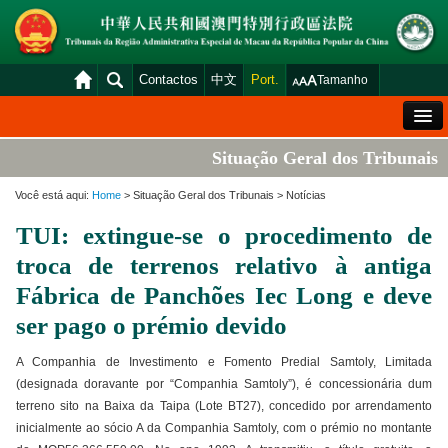
Contactos
中文
Port.
Tamanho
Mensagem de Boas-Vindas
Situação Geral dos Tribunais
Situação Geral dos Tribunais
Você está aqui:
Home
> Situação Geral dos Tribunais > Notícias
Acórdãos
TUI: extingue-se o procedimento de
Distribuição e Marcação
troca de terrenos relativo à antiga
Venda Judicial
Fábrica de Panchões Iec Long e deve
ser pago o prémio devido
Estatística
Consulta das declarações de rendimentos
A Companhia de Investimento e Fomento Predial Samtoly, Limitada
(designada doravante por “Companhia Samtoly”), é concessionária dum
Download
terreno sito na Baixa da Taipa (Lote BT27), concedido por arrendamento
Plataforma electrónica dos tribunais
inicialmente ao sócio A da Companhia Samtoly, com o prémio no montante