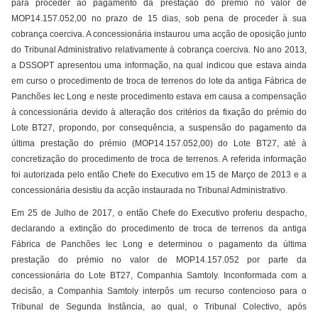
para proceder ao pagamento da prestação do prémio no valor de
MOP14.157.052,00 no prazo de 15 dias, sob pena de proceder à sua
cobrança coerciva. A concessionária instaurou uma acção de oposição junto
do Tribunal Administrativo relativamente à cobrança coerciva. No ano 2013,
a DSSOPT apresentou uma informação, na qual indicou que estava ainda
em curso o procedimento de troca de terrenos do lote da antiga Fábrica de
Panchões Iec Long e neste procedimento estava em causa a compensação
à concessionária devido à alteração dos critérios da fixação do prémio do
Lote BT27, propondo, por consequência, a suspensão do pagamento da
última prestação do prémio (MOP14.157.052,00) do Lote BT27, até à
concretização do procedimento de troca de terrenos. A referida informação
foi autorizada pelo então Chefe do Executivo em 15 de Março de 2013 e a
concessionária desistiu da acção instaurada no Tribunal Administrativo.
Em 25 de Julho de 2017, o então Chefe do Executivo proferiu despacho,
declarando a extinção do procedimento de troca de terrenos da antiga
Fábrica de Panchões Iec Long e determinou o pagamento da última
prestação do prémio no valor de MOP14.157.052 por parte da
concessionária do Lote BT27, Companhia Samtoly. Inconformada com a
decisão, a Companhia Samtoly interpôs um recurso contencioso para o
Tribunal de Segunda Instância, ao qual, o Tribunal Colectivo, após