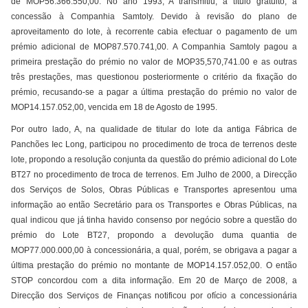
de MOP56.366.550,00. No ano 1993, A transmitiu, a título gratuito, a
concessão à Companhia Samtoly. Devido à revisão do plano de
aproveitamento do lote, à recorrente cabia efectuar o pagamento de um
prémio adicional de MOP87.570.741,00. A Companhia Samtoly pagou a
primeira prestação do prémio no valor de MOP35,570,741.00 e as outras
três prestações, mas questionou posteriormente o critério da fixação do
prémio, recusando-se a pagar a última prestação do prémio no valor de
MOP14.157.052,00, vencida em 18 de Agosto de 1995.
Por outro lado, A, na qualidade de titular do lote da antiga Fábrica de
Panchões Iec Long, participou no procedimento de troca de terrenos deste
lote, propondo a resolução conjunta da questão do prémio adicional do Lote
BT27 no procedimento de troca de terrenos. Em Julho de 2000, a Direcção
dos Serviços de Solos, Obras Públicas e Transportes apresentou uma
informação ao então Secretário para os Transportes e Obras Públicas, na
qual indicou que já tinha havido consenso por negócio sobre a questão do
prémio do Lote BT27, propondo a devolução duma quantia de
MOP77.000.000,00 à concessionária, a qual, porém, se obrigava a pagar a
última prestação do prémio no montante de MOP14.157.052,00. O então
STOP concordou com a dita informação. Em 20 de Março de 2008, a
Direcção dos Serviços de Finanças notificou por ofício a concessionária