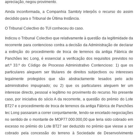
apreciação, negou provimento.
Ainda inconformada, a Companhia Samtoly interpôs o recurso do assim
decidido para o Tribunal de Última Instância.
O Tribunal Colectivo do TUI conheceu do caso.
Indicou o Tribunal Colectivo que relativamente à questão da legitimidade da
recorrente para contencioso contra a decisão da Administração de declarar
a extinção do procedimento de troca de terrenos da antiga Fábrica de
Panchões Iec Long, é essencial a verificação dos requisitos previstos no
art.º 33.º do Código de Processo Administrativo Contencioso: 1) que os
particulares aleguem ser titulares de direitos subjectivos ou interesses
legalmente protegidos que são abstractamente lesados pelo acto
administrativo impugnado; ou 2) que os particulares aleguem ter um
interesse directo, pessoal e legítimo no provimento do recurso. No presente
caso, por iniciativa do sócio A da recorrente, a questão do prémio do Lote
BT27 e o procedimento de troca de terrenos da antiga Fábrica de Panchões
Iec Long passaram a correr conjuntamente, tendo-se encetado negociações
no sentido de o montante de MOP77.000.000,00 que teria sido cobrado em
excesso no prémio do Lote BT27 ser deduzido no prémio que viesse a ser
cobrado pela concessão do terreno à Sociedade de Desenvolvimento