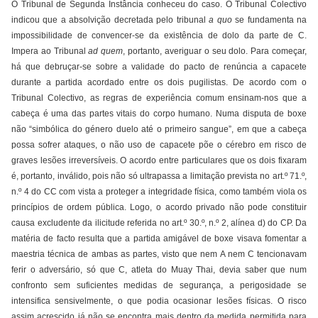
O Tribunal de Segunda Instância conheceu do caso. O Tribunal Colectivo
indicou que a absolvição decretada pelo tribunal
a quo
se fundamenta na
impossibilidade de convencer-se da existência de dolo da parte de C.
Impera ao Tribunal
ad quem
, portanto, averiguar o seu dolo. Para começar,
há que debruçar-se sobre a validade do pacto de renúncia a capacete
durante a partida acordado entre os dois pugilistas. De acordo com o
Tribunal Colectivo, as regras de experiência comum ensinam-nos que a
cabeça é uma das partes vitais do corpo humano. Numa disputa de boxe
não “simbólica do género duelo até o primeiro sangue”, em que a cabeça
possa sofrer ataques, o não uso de capacete põe o cérebro em risco de
graves lesões irreversíveis. O acordo entre particulares que os dois fixaram
é, portanto, inválido, pois não só ultrapassa a limitação prevista no art.º 71.º,
n.º 4 do CC com vista a proteger a integridade física, como também viola os
princípios de ordem pública. Logo, o acordo privado não pode constituir
causa excludente da ilicitude referida no art.º 30.º, n.º 2, alínea d) do CP. Da
matéria de facto resulta que a partida amigável de boxe visava fomentar a
maestria técnica de ambas as partes, visto que nem A nem C tencionavam
ferir o adversário, só que C, atleta do Muay Thai, devia saber que num
confronto sem suficientes medidas de segurança, a perigosidade se
intensifica sensivelmente, o que podia ocasionar lesões físicas. O risco
assim acrescido já não se encontra mais dentro da medida permitida para