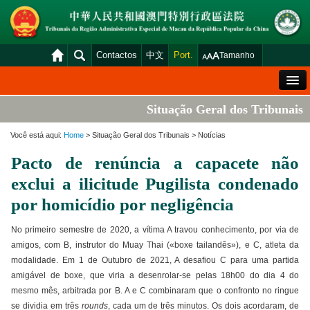
Contactos
中文
Port.
Tamanho
Mensagem de Boas-Vindas
Situação Geral dos Tribunais
Situação Geral dos Tribunais
Você está aqui:
Home
> Situação Geral dos Tribunais > Notícias
Acórdãos
Pacto de renúncia a capacete não
Distribuição e Marcação
exclui a ilicitude Pugilista condenado
Venda Judicial
por homicídio por negligência
Estatística
No primeiro semestre de 2020, a vítima A travou conhecimento, por via de
amigos, com B, instrutor do Muay Thai («boxe tailandês»), e C, atleta da
Consulta das declarações de rendimentos
modalidade. Em 1 de Outubro de 2021, A desafiou C para uma partida
Download
amigável de boxe, que viria a desenrolar-se pelas 18h00 do dia 4 do
mesmo mês, arbitrada por B. A e C combinaram que o confronto no ringue
Plataforma electrónica dos tribunais
se dividia em três
rounds
, cada um de três minutos. Os dois acordaram, de