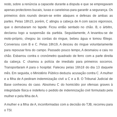
resto, sobre a renúncia a capacete durante a disputa e que se empregavam
apenas protectores bucais, luvas e caneleiras para garantir a segurança. Os
primeiros dois
rounds
deram-se entre ataques e defesas de ambas as
partes. Pelas 18h15, porém, C atingiu a cabeça de A com sacos vigorosos,
que o derrubaram no tapete. Ficou então sentado no chão. B, o árbitro,
declarou logo a suspensão da partida. Seguidamente, A levantou-se de
moto-próprio, chegou às cordas do ringue, bebeu água e tomou fôlego.
Conversou com B e C. Pelas 18h19, A desceu do ringue voluntariamente
para repousar fora do campo. Passado pouco tempo, A desmaiou e caiu no
chão. Esbarrou contra o cronómetro quadrado de ferro com a parte direita
da cabeça. C chamou a polícia de imediato para primeiros socorros.
Transportaram A para o hospital. Faleceu pelas 16h18 do dia 13 daquele
mês. Em seguida, o Ministério Público deduziu acusação contra C. A mulher
e a filha de A pediram indemnização civil a C e a B. O Tribunal Judicial de
Base conheceu do caso. Absolveu C do homicídio por ofensas graves à
integridade física e indeferiu o pedido de indemnização civil formulado pela
mulher e pela filha de A.
A mulher e a filha de A, inconformadas com a decisão do TJB, recorreu para
o TSI.