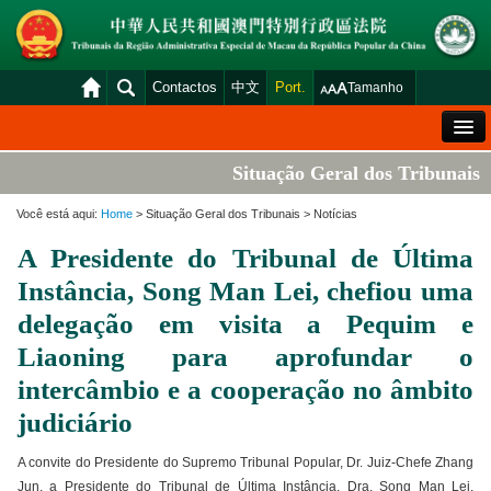
Contactos
中文
Port.
Tamanho
Mensagem de Boas-Vindas
Situação Geral dos Tribunais
Situação Geral dos Tribunais
Você está aqui:
Home
> Situação Geral dos Tribunais > Notícias
Acórdãos
A Presidente do Tribunal de Última
Distribuição e Marcação
Instância, Song Man Lei, chefiou uma
Venda Judicial
delegação em visita a Pequim e
Liaoning para aprofundar o
Estatística
intercâmbio e a cooperação no âmbito
Consulta das declarações de rendimentos
judiciário
Download
A convite do Presidente do Supremo Tribunal Popular, Dr. Juiz-Chefe Zhang
Plataforma electrónica dos tribunais
Jun, a Presidente do Tribunal de Última Instância, Dra. Song Man Lei,