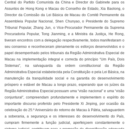
Central do Partido Comunista da China e Director do Gabinete para os
Assuntos de Hong Kong e Macau do Conselho de Estado, Xia Baolong, o
Director da Comissão da Lei Básica de Macau do Comité Permanente da
Assembleia Popular Nacional, Shen Chunyao, o Presidente do Supremo
Tribunal Popular, Zhang Jun, o Vice-Procurador Permanente da Suprema
Procuradoria Popular, Tong Jianming, e a Ministra da Justiça, He Rong,
tiveram encontros com a delegação respectivamente, todos manifestaram o
seu consenso e reconheceram plenamente os esforços desenvolvidos e o
papel desempenhado pelos tribunais da Região Administrativa Especial de
Macau na implementação integral e correcta do princípio “Um País, Dois
Sistemas”, na salvaguarda da ordem constitucional da Região
Administrativa Especial estabelecida pela Constituição e pela Lei Básica, na
manutenção da tranquilidade social e na garantia do desenvolvimento
próspero e estável de Macau a longo prazo, esperando que os juízes da
Região Administrativa Especial possuam uma “visão nacional” e uma “visão
conjuntural”, compreendam profundamente e implementem o espírito do
importante discurso proferido pelo Presidente Xi Jinping, por ocasião da
celebração do 25.º Aniversário do retorno de Macau à Pátria, salvaguardem
a soberania, a segurança e os interesses do desenvolvimento do País,
cumpram firmemente a função judicial, aperfeiçoem constantemente o