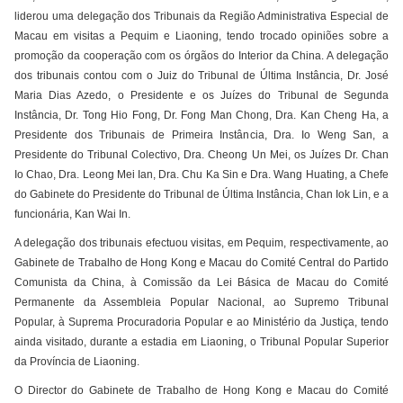
liderou uma delegação dos Tribunais da Região Administrativa Especial de
Macau em visitas a Pequim e Liaoning, tendo trocado opiniões sobre a
promoção da cooperação com os órgãos do Interior da China. A delegação
dos tribunais contou com o Juiz do Tribunal de Última Instância, Dr. José
Maria Dias Azedo, o Presidente e os Juízes do Tribunal de Segunda
Instância, Dr. Tong Hio Fong, Dr. Fong Man Chong, Dra. Kan Cheng Ha, a
Presidente dos Tribunais de Primeira Instância, Dra. Io Weng San, a
Presidente do Tribunal Colectivo, Dra. Cheong Un Mei, os Juízes Dr. Chan
Io Chao, Dra. Leong Mei Ian, Dra. Chu Ka Sin e Dra. Wang Huating, a Chefe
do Gabinete do Presidente do Tribunal de Última Instância, Chan Iok Lin, e a
funcionária, Kan Wai In.
A delegação dos tribunais efectuou visitas, em Pequim, respectivamente, ao
Gabinete de Trabalho de Hong Kong e Macau do Comité Central do Partido
Comunista da China, à Comissão da Lei Básica de Macau do Comité
Permanente da Assembleia Popular Nacional, ao Supremo Tribunal
Popular, à Suprema Procuradoria Popular e ao Ministério da Justiça, tendo
ainda visitado, durante a estadia em Liaoning, o Tribunal Popular Superior
da Província de Liaoning.
O Director do Gabinete de Trabalho de Hong Kong e Macau do Comité