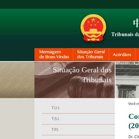
Situação Geral dos
Tribunais
Você e
T.U.I.
Co
T.S.I.
(2
T.P.I.
Dr. Ch