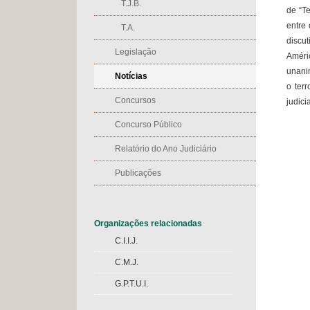
T.J.B.
de “Te
entre 
T.A.
discu
Legislação
Améri
unanim
Notícias
o terr
Concursos
judici
Concurso Público
Relatório do Ano Judiciário
Publicações
Organizações relacionadas
C.I.I.J.
C.M.J.
G.P.T.U.I.