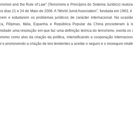
rrorism and the Rule of Law” (Terrorismo e Princípios do Sistema Jurídico) realiz
os dias 21 e 24 de Maio de 2006. A “World Jurist Association”, fundada em 1963, é
tirem e estudarem os problemas jurídicos de carácter internacional. Na ocasião
ca, Filipinas, Itália, Espanha e República Popular da China procederam à l
idade uma resolução em que faz uma definição teórica do terrorismo, exorta os di
orismo como alvo da criação da política, intensificando a cooperação internaciona
al e promovendo a criação de leis tendentes a aceitar o seguro e o resseguro relati