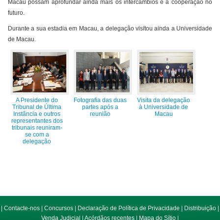
Macau possam aprofundar ainda mais os intercâmbios e a cooperação no
futuro.
Durante a sua estadia em Macau, a delegação visitou ainda a Universidade
de Macau.
A Presidente do
Fotografia das duas
Visita da delegação
Tribunal de Última
partes após a
à Universidade de
Instância e outros
reunião
Macau
representantes dos
tribunais reuniram-
se com a
delegação
|
Contacte-nos
|
Concursos
|
Declaração de Política de Privacidade
|
Distribuição
|
Venda Judicial
|
Acórdãos recentes
|
Mapa do Sítio
|