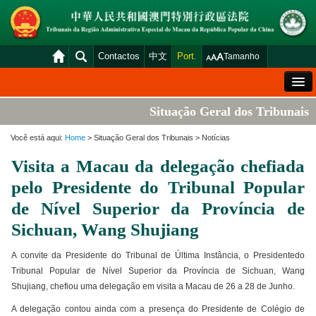
Contactos
中文
Port.
Tamanho
Mensagem de Boas-Vindas
Situação Geral dos Tribunais
Situação Geral dos Tribunais
Você está aqui:
Home
> Situação Geral dos Tribunais > Notícias
Acórdãos
Visita a Macau da delegação chefiada
Distribuição e Marcação
pelo Presidente do Tribunal Popular
Venda Judicial
de Nível Superior da Província de
Sichuan, Wang Shujiang
Estatística
Consulta das declarações de rendimentos
A convite da Presidente do Tribunal de Última Instância, o Presidentedo
Tribunal Popular de Nível Superior da Província de Sichuan, Wang
Download
Shujiang, chefiou uma delegação em visita a Macau de 26 a 28 de Junho.
Plataforma electrónica dos tribunais
A delegação contou ainda com a presença do Presidente de Colégio de