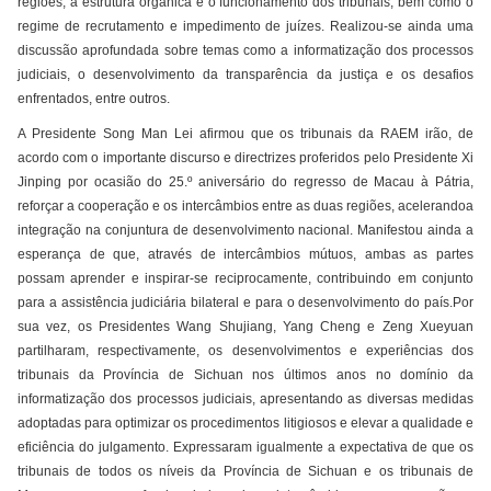
regiões, a estrutura orgânica e o funcionamento dos tribunais, bem como o
regime de recrutamento e impedimento de juízes. Realizou-se ainda uma
discussão aprofundada sobre temas como a informatização dos processos
judiciais, o desenvolvimento da transparência da justiça e os desafios
enfrentados, entre outros.
A Presidente Song Man Lei afirmou que os tribunais da RAEM irão, de
acordo com o importante discurso e directrizes proferidos pelo Presidente Xi
Jinping por ocasião do 25.º aniversário do regresso de Macau à Pátria,
reforçar a cooperação e os intercâmbios entre as duas regiões, acelerandoa
integração na conjuntura de desenvolvimento nacional. Manifestou ainda a
esperança de que, através de intercâmbios mútuos, ambas as partes
possam aprender e inspirar-se reciprocamente, contribuindo em conjunto
para a assistência judiciária bilateral e para o desenvolvimento do país.Por
sua vez, os Presidentes Wang Shujiang, Yang Cheng e Zeng Xueyuan
partilharam, respectivamente, os desenvolvimentos e experiências dos
tribunais da Província de Sichuan nos últimos anos no domínio da
informatização dos processos judiciais, apresentando as diversas medidas
adoptadas para optimizar os procedimentos litigiosos e elevar a qualidade e
eficiência do julgamento. Expressaram igualmente a expectativa de que os
tribunais de todos os níveis da Província de Sichuan e os tribunais de