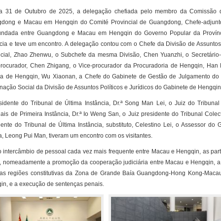
a 31 de Outubro de 2025, a delegação chefiada pelo membro da Comissão 
dong e Macau em Hengqin do Comité Provincial de Guangdong, Chefe-adjunt
undada entre Guangdong e Macau em Hengqin do Governo Popular da Provínci
ncia e teve um encontro. A delegação contou com o Chefe da Divisão de Assuntos
ncial, Zhao Zhenwu, o Subchefe da mesma Divisão, Chen Yuanzhi, o Secretário-
procurador, Chen Zhigang, o Vice-procurador da Procuradoria de Hengqin, Han P
ca de Hengqin, Wu Xiaonan, a Chefe do Gabinete de Gestão de Julgamento do 
nação Social da Divisão de Assuntos Políticos e Jurídicos do Gabinete de Hengqin
sidente do Tribunal de Última Instância, Dr.ª Song Man Lei, o Juiz do Tribuna
nais de Primeira Instância, Dr.ª Io Weng San, o Juiz presidente do Tribunal Col
dente do Tribunal de Última Instância, substituto, Celestino Lei, o Assessor d
a, Leong Pui Man, tiveram um encontro com os visitantes.
 intercâmbio de pessoal cada vez mais frequente entre Macau e Hengqin, as part
, nomeadamente a promoção da cooperação judiciária entre Macau e Hengqin, a
 as regiões constitutivas da Zona de Grande Baía Guangdong-Hong Kong-Macau
in, e a execução de sentenças penais.