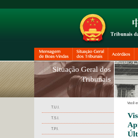
Situação Geral dos
Tribunais
Você e
T.U.I.
Vi
T.S.I.
Ap
T.P.I.
Úl