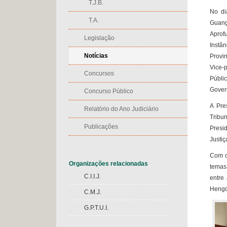
T.J.B.
No di
T.A.
Guang
Aprof
Legislação
Instâ
Notícias
Provi
Vice-
Concursos
Públi
Gover
Concurso Público
A Pre
Relatório do Ano Judiciário
Tribu
Publicações
Presi
Justiç
Com o
Organizações relacionadas
temas
C.I.I.J.
entre
Hengq
C.M.J.
G.P.T.U.I.