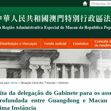
stá aqui:
Home
> Situação Geral dos Tribunais > Notícias
sita da delegação do Gabinete para os a
rofundada entre Guangdong e Macau 
tima Instância