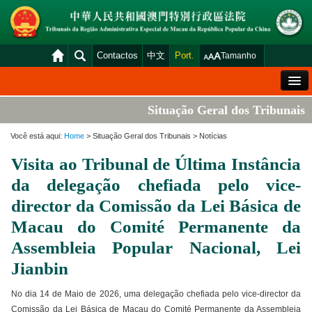
Contactos
中文
Port.
Tamanho
Mensagem de Boas-Vindas
Situação Geral dos Tribunais
Situação Geral dos Tribunais
Você está aqui:
Home
> Situação Geral dos Tribunais > Notícias
Acórdãos
Visita ao Tribunal de Última Instância
Distribuição e Marcação
da delegação chefiada pelo vice-
Venda Judicial
director da Comissão da Lei Básica de
Macau do Comité Permanente da
Estatística
Assembleia Popular Nacional, Lei
Consulta das declarações de rendimentos
Jianbin
Download
No dia 14 de Maio de 2026, uma delegação chefiada pelo vice-director da
Plataforma electrónica dos tribunais
Comissão da Lei Básica de Macau do Comité Permanente da Assembleia