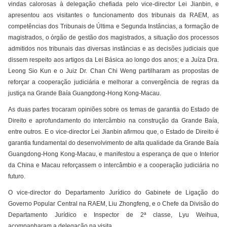
vindas calorosas à delegação chefiada pelo vice-director Lei Jianbin, e
apresentou aos visitantes o funcionamento dos tribunais da RAEM, as
competências dos Tribunais de Última e Segunda Instâncias, a formação de
magistrados, o órgão de gestão dos magistrados, a situação dos processos
admitidos nos tribunais das diversas instâncias e as decisões judiciais que
dissem respeito aos artigos da Lei Básica ao longo dos anos; e a Juíza Dra.
Leong Sio Kun e o Juiz Dr. Chan Chi Weng partilharam as propostas de
reforçar a cooperação judiciária e melhorar a convergência de regras da
justiça na Grande Baía Guangdong-Hong Kong-Macau.
As duas partes trocaram opiniões sobre os temas de garantia do Estado de
Direito e aprofundamento do intercâmbio na construção da Grande Baía,
entre outros. E o vice-director Lei Jianbin afirmou que, o Estado de Direito é
garantia fundamental do desenvolvimento de alta qualidade da Grande Baía
Guangdong-Hong Kong-Macau, e manifestou a esperança de que o Interior
da China e Macau reforçassem o intercâmbio e a cooperação judiciária no
futuro.
O vice-director do Departamento Jurídico do Gabinete de Ligação do
Governo Popular Central na RAEM, Liu Zhongfeng, e o Chefe da Divisão do
Departamento Jurídico e Inspector de 2ª classe, Lyu Weihua,
acompanharam a delegação na visita.