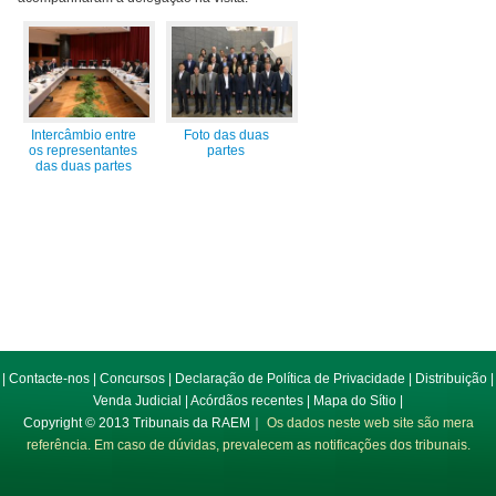
Intercâmbio entre
Foto das duas
os representantes
partes
das duas partes
|
Contacte-nos
|
Concursos
|
Declaração de Política de Privacidade
|
Distribuição
|
Venda Judicial
|
Acórdãos recentes
|
Mapa do Sítio
|
Copyright © 2013 Tribunais da RAEM｜
Os dados neste web site são mera
referência. Em caso de dúvidas, prevalecem as notificações dos tribunais.