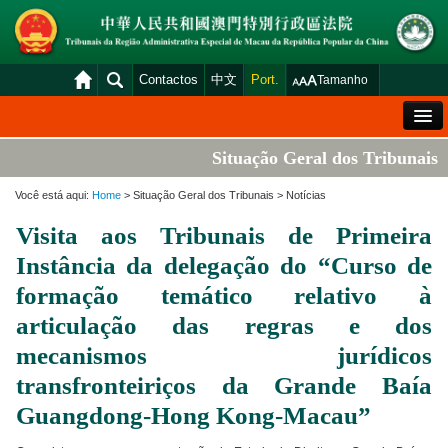
Contactos
中文
Port.
Tamanho
Mensagem de Boas-Vindas
Situação Geral dos Tribunais
Situação Geral dos Tribunais
Você está aqui:
Home
> Situação Geral dos Tribunais > Notícias
Acórdãos
Visita aos Tribunais de Primeira
Distribuição e Marcação
Instância da delegação do “Curso de
Venda Judicial
formação temático relativo à
articulação das regras e dos
Estatística
mecanismos jurídicos
Consulta das declarações de rendimentos
transfronteiriços da Grande Baía
Download
Guangdong-Hong Kong-Macau”
Plataforma electrónica dos tribunais