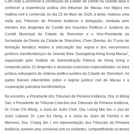
Com vista a promover a construção do Estado de Direito na Grande Baía e
conhecer a experiência prática dos tribunais de Macau nos litígios em
matéria civil e comercial, no dia 22 de Maio de 2026, à tarde, realizou uma
visita aos Tribunais de Primeira Instância a delegação, chefiada pelo
membro dos dirigentes do Comité dos Assuntos Políticos e Jurídicos do
Comité Municipal da Cidade de Shenzhen e o Vice-Presidente da
Sociedade de Direito da Cidade de Shenzhen, Chen Zhenbo, do “Curso de
formação temático relativo à articulação das regras e dos mecanismos
jurídicos transfronteiriços da Grande Baía Guangdong-Hong Kong-Macau”,
organizado pelo Instituto de Administração Pública de Hong Kong e
composto pelos 22 dirigentes e pessoais essenciais especializados na área
jurídica estrangeira do sistema político-jurídico da Cidade de Shenzhen. As
partes tiveram intercâmbio sobre o regime jurídico civil de Macau e a
cooperação judiciária transfronteiriça.
No encontro, a Presidente dos Tribunais de Primeira Instância, Dra. Io Weng
San, o Presidente de Tribunal Colectivo dos Tribunais de Primeira Instância,
Dr. Chan Chi Weng, a Juíza do Juízo Cível, Dra. Leong Mei Ian, o Juiz do
Juízo Laboral, Dr. Lam Ka Heng, e a Juíza do Juízo de Família e de
Menores, Dra. Chang Sin I, em representação dos Tribunais de Primeira
Instância, tiveram uma conversa com os visitantes, compartilhando os temas