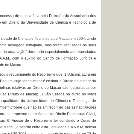
ocesso de recusa feita pela Direcção da Associação dos
 em Direito da Universidade de Ciência e Tecnologia de
rsidade de Ciência e Tecnologia de Macau em 2004, tendo
como advogado estagiário, mas foram recusados os seus
so de adaptação” destinado especialmente aos licenciados
A.A.M., com o auxílio do Centro de Formação Jurídica e
dade de Macau.
u o requerimento do Recorrente que: 1) A licenciatura em
quim, cujo teor nuclear é ensinar o Direito do Interior da
ciplinas relativas ao Direito de Macau são leccionadas por
e ao Direito de Macau; 3) São usados no curso os livros
e a qualidade da Universidade de Ciência e Tecnologia de
também propõe que não sejam reconhecidas as habilitações
orrente reprovou nos módulos de Direito Processual Civil I,
oisas; 6) Apesar de o Recorrente ter concluído o Curso de
de Macau, o acordo entre esta Faculdade e a A.A.M. deixou
rativo n.º 26/2003, recusa-se a inscrição requerida em 20 de