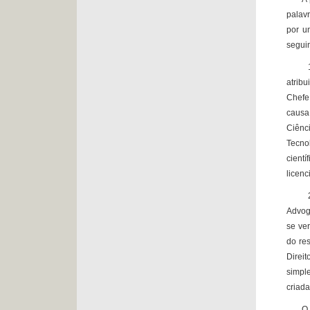
palavr
por u
seguin
1. Na
atrib
Chefe
causa
Ciênc
Tecno
cient
licenc
2. Qu
Advoga
se ve
do res
Direi
simple
criada
O Tri