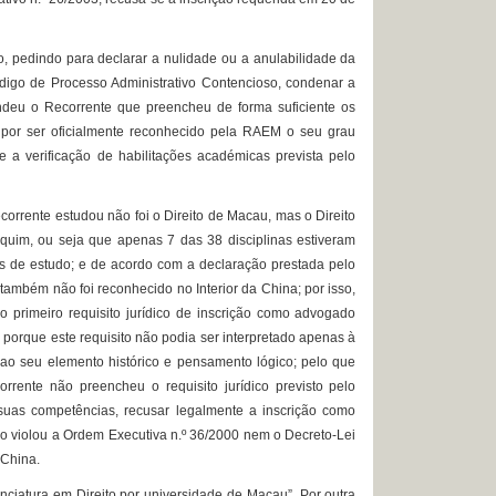
, pedindo para declarar a nulidade ou a anulabilidade da
Código de Processo Administrativo Contencioso, condenar a
endeu o Recorrente que preencheu de forma suficiente os
, por ser oficialmente reconhecido pela RAEM o seu grau
 a verificação de habilitações académicas prevista pelo
rrente estudou não foi o Direito de Macau, mas o Direito
equim, ou seja que apenas 7 das 38 disciplinas estiveram
as de estudo; e de acordo com a declaração prestada pelo
ambém não foi reconhecido no Interior da China; por isso,
o primeiro requisito jurídico de inscrição como advogado
, porque este requisito não podia ser interpretado apenas à
 ao seu elemento histórico e pensamento lógico; pelo que
ente não preencheu o requisito jurídico previsto pelo
 suas competências, recusar legalmente a inscrição como
ão violou a Ordem Executiva n.º 36/2000 nem o Decreto-Lei
 China.
ciatura em Direito por universidade de Macau”. Por outra