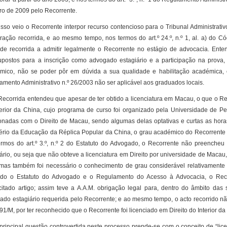
ro de 2009 pelo Recorrente.
 veio o Recorrente interpor recurso contencioso para o Tribunal Administrativo
eração recorrida, e ao mesmo tempo, nos termos do art.º 24.º, n.º 1, al. a) do 
ade recorrida a admitir legalmente o Recorrente no estágio de advocacia. Ent
upostos para a inscrição como advogado estagiário e a participação na prova
mico, não se poder pôr em dúvida a sua qualidade e habilitação académica, e
amento Administrativo n.º 26/2003 não ser aplicável aos graduados locais.
orrida entendeu que apesar de ter obtido a licenciatura em Macau, o que o Reco
terior da China, cujo programa de curso foi organizado pela Universidade de P
ionadas com o Direito de Macau, sendo algumas delas optativas e curtas as hor
tério da Educação da Réplica Popular da China, o grau académico do Recorrente t
ermos do art.º 3.º, n.º 2 do Estatuto do Advogado, o Recorrente não preencheu 
ário, ou seja que não obteve a licenciatura em Direito por universidade de Macau
, mas também foi necessário o conhecimento de grau considerável relativamente
do o Estatuto do Advogado e o Regulamento do Acesso à Advocacia, o Recorr
citado artigo; assim teve a A.A.M. obrigação legal para, dentro do âmbito das
ado estagiário requerida pelo Recorrente; e ao mesmo tempo, o acto recorrido n
/91/M, por ter reconhecido que o Recorrente foi licenciado em Direito do Interior da
ncipal questão controvertida neste processo prende-se com o conceito de “licen