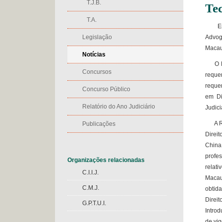
T.J.B.
Te
T.A.
Em Ju
Legislação
Advog
Macau
Notícias
O Rec
Concursos
reque
reque
Concurso Público
em Di
Relatório do Ano Judiciário
Judic
A Rec
Publicações
Direit
China
profe
Organizações relacionadas
relat
C.I.I.J.
Macau
C.M.J.
obtida
Direi
G.P.T.U.I.
Intro
de vig