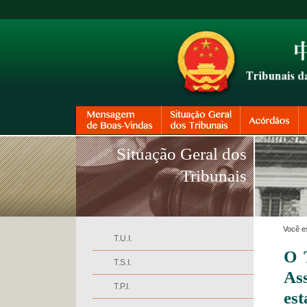
Situação Geral dos
Tribunais
Você e
T.U.I.
O 
T.S.I.
As
T.P.I.
es