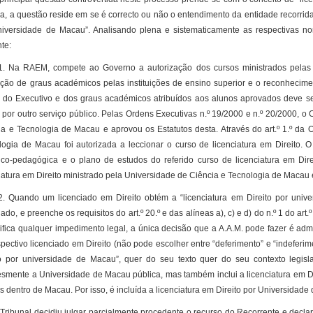
a, a questão reside em se é correcto ou não o entendimento da entidade recorrida
niversidade de Macau”. Analisando plena e sistematicamente as respectivas nor
te:
 RAEM, compete ao Governo a autorização dos cursos ministrados pelas ins
uição de graus académicos pelas instituições de ensino superior e o reconhecimen
 do Executivo e dos graus académicos atribuídos aos alunos aprovados deve 
 por outro serviço público. Pelas Ordens Executivas n.º 19/2000 e n.º 20/2000, o
ia e Tecnologia de Macau e aprovou os Estatutos desta. Através do art.º 1.º da
logia de Macau foi autorizada a leccionar o curso de licenciatura em Direito. 
ífico-pedagógica e o plano de estudos do referido curso de licenciatura em Di
iatura em Direito ministrado pela Universidade de Ciência e Tecnologia de Macau e 
ando um licenciado em Direito obtém a “licenciatura em Direito por universi
do, e preenche os requisitos do art.º 20.º e das alíneas a), c) e d) do n.º 1 do a
rifica qualquer impedimento legal, a única decisão que a A.A.M. pode fazer é adm
pectivo licenciado em Direito (não pode escolher entre “deferimento” e “indeferi
to por universidade de Macau”, quer do seu texto quer do seu contexto legisla
smente a Universidade de Macau pública, mas também inclui a licenciatura em Dire
s dentro de Macau. Por isso, é incluída a licenciatura em Direito por Universidad
bunal decidiu julgar parcialmente procedente o recurso do Recorrente e declara