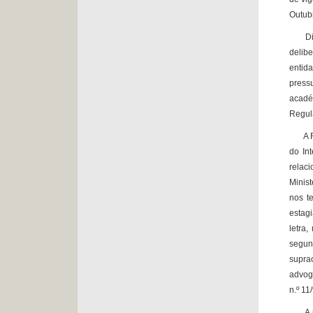
Outub
Disso
delib
entid
press
acadé
Regul
A Rec
do In
relac
Minis
nos t
estagi
letra
segun
supra
advog
n.º 11
A pri