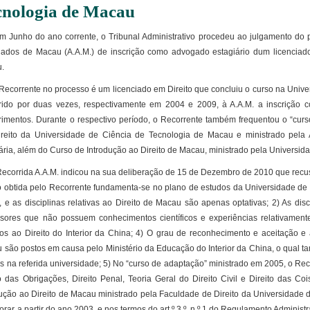
cnologia de Macau
nho do ano corrente, o Tribunal Administrativo procedeu ao julgamento do pr
ados de Macau (A.A.M.) de inscrição como advogado estagiário dum licenciado
.
orrente no processo é um licenciado em Direito que concluiu o curso na Unive
rido por duas vezes, respectivamente em 2004 e 2009, à A.A.M. a inscrição 
rimentos. Durante o respectivo período, o Recorrente também frequentou o “cur
reito da Universidade de Ciência de Tecnologia de Macau e ministrado pela 
iária, além do Curso de Introdução ao Direito de Macau, ministrado pela Universi
orrida A.A.M. indicou na sua deliberação de 15 de Dezembro de 2010 que recuso
o obtida pelo Recorrente fundamenta-se no plano de estudos da Universidade de Pe
, e as disciplinas relativas ao Direito de Macau são apenas optativas; 2) As dis
ssores que não possuem conhecimentos científicos e experiências relativament
ivos ao Direito do Interior da China; 4) O grau de reconhecimento e aceitação 
 são postos em causa pelo Ministério da Educação do Interior da China, o qual 
s na referida universidade; 5) No “curso de adaptação” ministrado em 2005, o Rec
to das Obrigações, Direito Penal, Teoria Geral do Direito Civil e Direito das C
dução ao Direito de Macau ministrado pela Faculdade de Direito da Universidade 
orar a partir do ano 2003, e nos termos do art.º 3.º, n.º 1 do Regulamento Administ