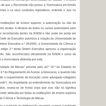
 de que o Recorrente não possui a “licenciatura em Direito
mas e os seus contextos legislativos, entende o Juiz no
tituições de ensino superior, a autorização ou não da
to destes. A eficácia de todos os cursos autorizados pelo
ser reconhecida dentro da RAEM e não pode ser posta em
 Chefe do Executivo autorizou a criação da Universidade de
 Ordem Executiva n.º 36/2000, a Universidade de Ciência e
O artigo 3.º desta Ordem Executiva aprovou a organização
reito. São reconhecidos oficialmente na RAEM o curso de
a licenciatura atribuída por esta.
dade de Macau” prevista pelo art.º 19.º do Estatuto do
rt.º 4.º do Regulamento do Acesso à Advocacia, e quando não
itir o requerimento de inscrição como advogado estagiário
mento”). No respeitante ao entendimento da “licenciatura em
tivo, revela-se de forma clara que isso não só significa
ito atribuída por todas as instituições de ensino superior
e de Ciência e Tecnologia de Macau.
r a nulidade da deliberação recorrida; cumpre à entidade