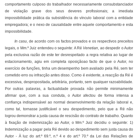
comportamento culposo do trabalhador necessariamente consubstanciador
de violação grave dos seus deveres profissionais; a imediata
impossibilidade prática da subsistência do vínculo laboral com a entidade
empregadora; e o nexo de causalidade entre aquele comportamento e esta
impossibilidade.
In casu
, de acordo com os factos provados e os respectivos preceitos
legais, o Mm.º Juiz entendeu o seguinte: A Ré
Venetian
, ao despedir o Autor
pela exclusiva razão de este ter desrespeitado a regra relativa ao lugar de
estacionamento, agiu em completa oposiçãoao facto de que o Autor, no
exercício de funções, tinha um desempenho bem avaliado pela Ré, sem ter
cometido erro ou infracção antes disso. Como é evidente, a reacção da Ré é
excessiva, despropositada, arbitrária, portanto, sem qualquer razoabilidade.
Por outras palavras, a factualidade provada não permite minimamente
afirmar que, com a sua conduta, o Autor afectou de forma intensa a
confiança indispensável ao normal desenvolvimento da relação laboral e,
como tal, tornasse justificável o seu despedimento, pelo que a Ré não
logrou demonstrar a justa causa de rescisão do contrato de trabalho. Quanto
à fixação de indemnização ao Autor, o Mm.º Juiz decidiu o seguinte: 1)
Indemnização a pagar pela Ré devido ao despedimento sem justa causa do
Autor - À luz do art.º 69.º, n.º 4 e do art.º 70.º da Lei das Relações de