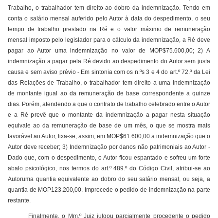
Trabalho, o trabalhador tem direito ao dobro da indemnização. Tendo em
conta o salário mensal auferido pelo Autor à data do despedimento, o seu
tempo de trabalho prestado na Ré e o valor máximo de remuneração
mensal imposto pelo legislador para o cálculo da indemnização, a Ré deve
pagar ao Autor uma indemnização no valor de MOP$75.600,00; 2) A
indemnização a pagar pela Ré devido ao despedimento do Autor sem justa
causa e sem aviso prévio - Em sintonia com os n.ºs 3 e 4 do art.º 72.º da Lei
das Relações de Trabalho, o trabalhador tem direito a uma indemnização
de montante igual ao da remuneração de base correspondente a quinze
dias. Porém, atendendo a que o contrato de trabalho celebrado entre o Autor
e a Ré prevê que o montante da indemnização a pagar nesta situação
equivale ao da remuneração de base de um mês, o que se mostra mais
favorável ao Autor, fixa-se, assim, em MOP$61.600,00 a indemnização que o
Autor deve receber; 3) Indemnização por danos não patrimoniais ao Autor -
Dado que, com o despedimento, o Autor ficou espantado e sofreu um forte
abalo psicológico, nos termos do art.º 489.º do Código Civil, atribui-se ao
Autoruma quantia equivalente ao dobro do seu salário mensal, ou seja, a
quantia de MOP123.200,00. Improcede o pedido de indemnização na parte
restante.
Finalmente, o Mm.º Juiz julgou parcialmente procedente o pedido