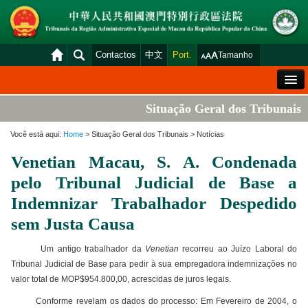
Contactos
中文
Port.
Tamanho
Mensagem de Boas-Vindas
Situação Geral dos Tribunais
Situação Geral dos Tribunais
Você está aqui:
Home
> Situação Geral dos Tribunais > Notícias
Acórdãos
Venetian Macau, S. A. Condenada
Distribuição e Marcação
pelo Tribunal Judicial de Base a
Venda Judicial
Indemnizar Trabalhador Despedido
sem Justa Causa
Estatística
Consulta das declarações de rendimentos
Um antigo trabalhador da
Venetian
recorreu ao Juízo Laboral do
Tribunal Judicial de Base para pedir à sua empregadora indemnizações no
Download
valor total de MOP$954.800,00, acrescidas de juros legais.
Plataforma electrónica dos tribunais
Conforme revelam os dados do processo: Em Fevereiro de 2004, o