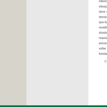
inter
situa
deve 
dessa
que f
residê
dúvida
requi
press
volta
fundam
Cfr. 