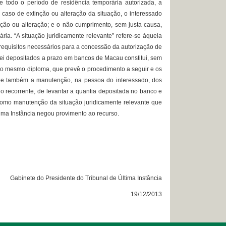
e todo o período de residência temporária autorizada, a
caso de extinção ou alteração da situação, o interessado
ção ou alteração; e o não cumprimento, sem justa causa,
ia. “A situação juridicamente relevante” refere-se àquela
equisitos necessários para a concessão da autorização de
r lei depositados a prazo em bancos de Macau constitui, sem
.º do mesmo diploma, que prevê o procedimento a seguir e os
upõe também a manutenção, na pessoa do interessado, dos
o recorrente, de levantar a quantia depositada no banco e
 como manutenção da situação juridicamente relevante que
tima Instância negou provimento ao recurso.
Gabinete do Presidente do Tribunal de Última Instância
19/12/2013