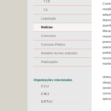
T.J.B.
Comér
resid
T.A.
adqui
Legislação
depos
quant
Notícias
Macau
Concursos
reque
preen
Concurso Público
defer
pedid
Relatório do Ano Judiciário
recur
Publicações
mante
Incon
sínte
Organizações relacionadas
situa
C.I.I.J.
sendo
conce
C.M.J.
aplica
G.P.T.U.I.
Enten