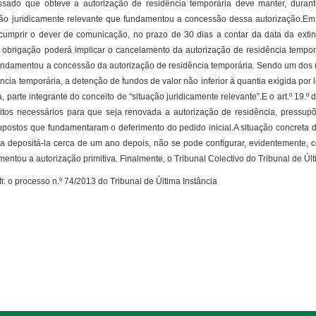
essado que obteve a autorização de residência temporária deve manter, durant
ção juridicamente relevante que fundamentou a concessão dessa autorização.Em 
cumprir o dever de comunicação, no prazo de 30 dias a contar da data da extin
 obrigação poderá implicar o cancelamento da autorização de residência temporár
undamentou a concessão da autorização de residência temporária. Sendo um dos r
ncia temporária, a detenção de fundos de valor não inferior à quantia exigida po
, parte integrante do conceito de “situação juridicamente relevante”.E o art.º 19
sitos necessários para que seja renovada a autorização de residência, press
upostos que fundamentaram o deferimento do pedido inicial.A situação concreta d
r a depositá-la cerca de um ano depois, não se pode configurar, evidentemente,
entou a autorização primitiva. Finalmente, o Tribunal Colectivo do Tribunal de Úl
o processo n.º 74/2013 do Tribunal de Última Instância