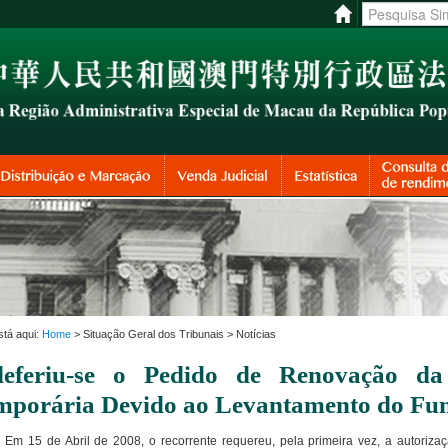
stá aqui:
Home
> Situação Geral dos Tribunais > Notícias
deferiu-se o Pedido de Renovação da
mporária Devido ao Levantamento do Fun
 de Abril de 2008, o recorrente requereu, pela primeira vez, a autorização