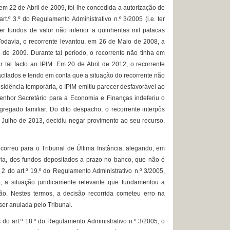
m 22 de Abril de 2009, foi-lhe concedida a autorização de
.º 3.º do Regulamento Administrativo n.º 3/2005 (i.e. ter
r fundos de valor não inferior a quinhentas mil patacas
Todavia, o recorrente levantou, em 26 de Maio de 2008, a
o de 2009. Durante tal período, o recorrente não tinha em
tal facto ao IPIM. Em 20 de Abril de 2012, o recorrente
citados e tendo em conta que a situação do recorrente não
idência temporária, o IPIM emitiu parecer desfavorável ao
enhor Secretário para a Economia e Finanças indeferiu o
regado familiar. Do dito despacho, o recorrente interpôs
 Julho de 2013, decidiu negar provimento ao seu recurso,
reu para o Tribunal de Última Instância, alegando, em
ria, dos fundos depositados a prazo no banco, que não é
 2 do art.º 19.º do Regulamento Administrativo n.º 3/2005,
 a situação juridicamente relevante que fundamentou a
ão. Nestes termos, a decisão recorrida cometeu erro na
 ser anulada pelo Tribunal.
 art.º 18.º do Regulamento Administrativo n.º 3/2005, o