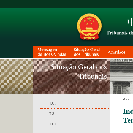
Situação Geral dos
Tribunais
Você e
T.U.I.
In
T.S.I.
Te
T.P.I.
Em 15