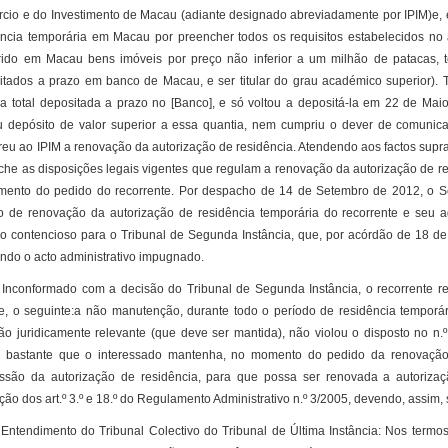
cio e do Investimento de Macau (adiante designado abreviadamente por IPIM)e, e
ência temporária em Macau por preencher todos os requisitos estabelecidos no art
rido em Macau bens imóveis por preço não inferior a um milhão de patacas, te
itados a prazo em banco de Macau, e ser titular do grau académico superior). 
ia total depositada a prazo no [Banco], e só voltou a depositá-la em 22 de Mai
 depósito de valor superior a essa quantia, nem cumpriu o dever de comunicar 
reu ao IPIM a renovação da autorização de residência. Atendendo aos factos supra
che as disposições legais vigentes que regulam a renovação da autorização de res
imento do pedido do recorrente. Por despacho de 14 de Setembro de 2012, o S
o de renovação da autorização de residência temporária do recorrente e seu ag
so contencioso para o Tribunal de Segunda Instância, que, por acórdão de 18 de
ndo o acto administrativo impugnado.
formado com a decisão do Tribunal de Segunda Instância, o recorrente recor
se, o seguinte:a não manutenção, durante todo o período de residência temporá
ção juridicamente relevante (que deve ser mantida), não violou o disposto no n.º
 bastante que o interessado mantenha, no momento do pedido da renovação,
ssão da autorização de residência, para que possa ser renovada a autorizaç
ção dos art.º 3.º e 18.º do Regulamento Administrativo n.º 3/2005, devendo, assim,
dimento do Tribunal Colectivo do Tribunal de Última Instância: Nos termos do