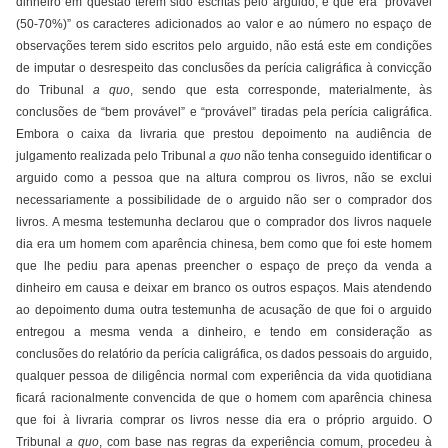
dinheiro em questão terem sido escritas pelo arguido, e que era “provável
(50-70%)” os caracteres adicionados ao valor e ao número no espaço de
observações terem sido escritos pelo arguido, não está este em condições
de imputar o desrespeito das conclusões da perícia caligráfica à convicção
do Tribunal
a quo
, sendo que esta corresponde, materialmente, às
conclusões de “bem provável” e “provável” tiradas pela perícia caligráfica.
Embora o caixa da livraria que prestou depoimento na audiência de
julgamento realizada pelo Tribunal
a quo
não tenha conseguido identificar o
arguido como a pessoa que na altura comprou os livros, não se exclui
necessariamente a possibilidade de o arguido não ser o comprador dos
livros. A mesma testemunha declarou que o comprador dos livros naquele
dia era um homem com aparência chinesa, bem como que foi este homem
que lhe pediu para apenas preencher o espaço de preço da venda a
dinheiro em causa e deixar em branco os outros espaços. Mais atendendo
ao depoimento duma outra testemunha de acusação de que foi o arguido
entregou a mesma venda a dinheiro, e tendo em consideração as
conclusões do relatório da perícia caligráfica, os dados pessoais do arguido,
qualquer pessoa de diligência normal com experiência da vida quotidiana
ficará racionalmente convencida de que o homem com aparência chinesa
que foi à livraria comprar os livros nesse dia era o próprio arguido. O
Tribunal
a quo
, com base nas regras da experiência comum, procedeu à