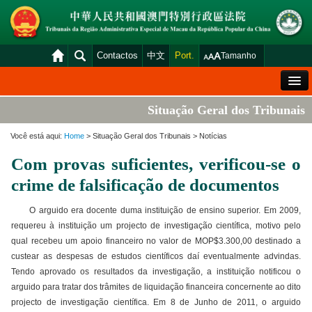
Contactos
中文
Port.
Tamanho
Mensagem de Boas-Vindas
Situação Geral dos Tribunais
Situação Geral dos Tribunais
Você está aqui:
Home
> Situação Geral dos Tribunais > Notícias
Acórdãos
Com provas suficientes, verificou-se o
Distribuição e Marcação
crime de falsificação de documentos
Venda Judicial
O arguido era docente duma instituição de ensino superior. Em 2009,
Estatística
requereu à instituição um projecto de investigação científica, motivo pelo
qual recebeu um apoio financeiro no valor de MOP$3.300,00 destinado a
Consulta das declarações de rendimentos
custear as despesas de estudos científicos daí eventualmente advindas.
Tendo aprovado os resultados da investigação, a instituição notificou o
Download
arguido para tratar dos trâmites de liquidação financeira concernente ao dito
Plataforma electrónica dos tribunais
projecto de investigação científica. Em 8 de Junho de 2011, o arguido