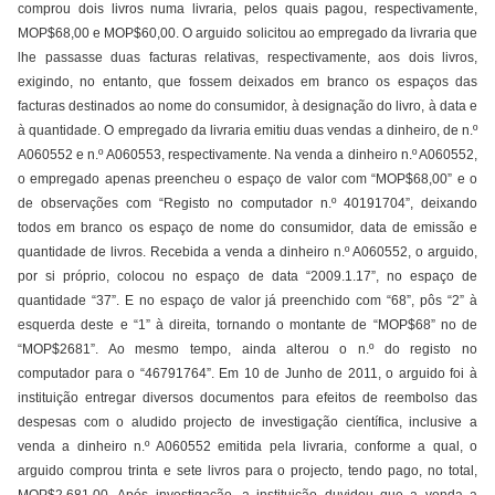
comprou dois livros numa livraria, pelos quais pagou, respectivamente,
MOP$68,00 e MOP$60,00. O arguido solicitou ao empregado da livraria que
lhe passasse duas facturas relativas, respectivamente, aos dois livros,
exigindo, no entanto, que fossem deixados em branco os espaços das
facturas destinados ao nome do consumidor, à designação do livro, à data e
à quantidade. O empregado da livraria emitiu duas vendas a dinheiro, de n.º
A060552 e n.º A060553, respectivamente. Na venda a dinheiro n.º A060552,
o empregado apenas preencheu o espaço de valor com “MOP$68,00” e o
de observações com “Registo no computador n.º 40191704”, deixando
todos em branco os espaço de nome do consumidor, data de emissão e
quantidade de livros. Recebida a venda a dinheiro n.º A060552, o arguido,
por si próprio, colocou no espaço de data “2009.1.17”, no espaço de
quantidade “37”. E no espaço de valor já preenchido com “68”, pôs “2” à
esquerda deste e “1” à direita, tornando o montante de “MOP$68” no de
“MOP$2681”. Ao mesmo tempo, ainda alterou o n.º do registo no
computador para o “46791764”. Em 10 de Junho de 2011, o arguido foi à
instituição entregar diversos documentos para efeitos de reembolso das
despesas com o aludido projecto de investigação científica, inclusive a
venda a dinheiro n.º A060552 emitida pela livraria, conforme a qual, o
arguido comprou trinta e sete livros para o projecto, tendo pago, no total,