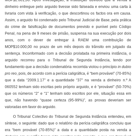
MOP$2.681,00. Após investigação, a instituição duvidou que a venda a
dinheiro entregue pelo arguido tivesse sido falseada e enviou uma carta à
livraria com vista à verificação, o que descortinou os factos ora em causa.
Assim, o arguido foi condenado pelo Tribunal Judicial de Base, pela prática
do crime de falsificação de documentos previsto e punível pelo Código
Penal, na pena de 9 meses de prisão, suspensa na sua execução por dois
anos, com o dever de entregar à RAEM uma contribuição de
MOP$10.000,00 no prazo de um mês depois do trânsito em julgado da
sentença. Inconformado com a decisão prolatada na primeira instância, o
arguido recorreu para o Tribunal de Segunda Instância, tendo por
fundamento que a decisão condenatória recorrida violou o princípio
in dubio
pro reo
, pois, de acordo com a perícia caligráfica, é “bem provável” (70-85%)
que a data “2009.1.17” e a quantidade “37” na venda a dinheiro n.º A
060552 tenham sido escritas pelo próprio arguido, e é “provável” (50-70%)
que os números “2” e “1” tenham sido escritos por ele, situação essa em
que, não havendo “quase certeza (95-99%)”, as provas deveriam ser
valoradas em favor do arguido.
O Tribunal Colectivo do Tribunal de Segunda Instância entendeu, em
síntese, o seguinte: dado que o relatório da perícia caligráfica concluiu que
era “bem provável (70-85%)” a data e a quantidade posta na venda a