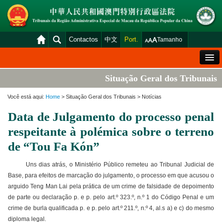
Contactos
中文
Port.
Tamanho
Mensagem de Boas-Vindas
Situação Geral dos Tribunais
Situação Geral dos Tribunais
Você está aqui:
Home
> Situação Geral dos Tribunais > Notícias
Acórdãos
Data de Julgamento do processo penal
Distribuição e Marcação
respeitante à polémica sobre o terreno
Venda Judicial
de “Tou Fa Kón”
Estatística
Uns dias atrás, o Ministério Público remeteu ao Tribunal Judicial de
Base, para efeitos de marcação do julgamento, o processo em que acusou o
Consulta das declarações de rendimentos
arguido Teng Man Lai pela prática de um crime de falsidade de depoimento
Download
de parte ou declaração p. e p. pelo art.º 323.º, n.º 1 do Código Penal e um
crime de burla qualificada p. e p. pelo art.º 211.º, n.º 4, al.s a) e c) do mesmo
Plataforma electrónica dos tribunais
diploma legal.