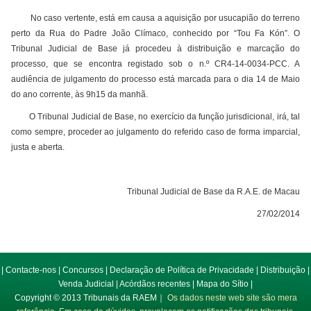
No caso vertente, está em causa a aquisição por usucapião do terreno
perto da Rua do Padre João Clímaco, conhecido por “Tou Fa Kón”. O
Tribunal Judicial de Base já procedeu à distribuição e marcação do
processo, que se encontra registado sob o n.º CR4-14-0034-PCC. A
audiência de julgamento do processo está marcada para o dia 14 de Maio
do ano corrente, às 9h15 da manhã.
O Tribunal Judicial de Base, no exercício da função jurisdicional, irá, tal
como sempre, proceder ao julgamento do referido caso de forma imparcial,
justa e aberta.
Tribunal Judicial de Base da R.A.E. de Macau
27/02/2014
|
Contacte-nos
|
Concursos
|
Declaração de Política de Privacidade
|
Distribuição
|
Venda Judicial
|
Acórdãos recentes
|
Mapa do Sítio
|
Copyright © 2013 Tribunais da RAEM｜
Os dados neste web site são mera