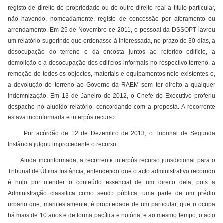
registo de direito de propriedade ou de outro direito real a título particular,
não havendo, nomeadamente, registo de concessão por aforamento ou
arrendamento. Em 25 de Novembro de 2011, o pessoal da DSSOPT lavrou
um relatório sugerindo que ordenasse à interessada, no prazo de 30 dias, a
desocupação do terreno e da encosta juntos ao referido edifício, a
demolição e a desocupação dos edifícios informais no respectivo terreno, a
remoção de todos os objectos, materiais e equipamentos nele existentes e,
a devolução do terreno ao Governo da RAEM sem ter direito a qualquer
indemnização. Em 13 de Janeiro de 2012, o Chefe do Executivo proferiu
despacho no aludido relatório, concordando com a proposta. A recorrente
estava inconformada e interpôs recurso.
Por acórdão de 12 de Dezembro de 2013, o Tribunal de Segunda
Instância julgou improcedente o recurso.
Ainda inconformada, a recorrente interpôs recurso jurisdicional para o
Tribunal de Última Instância, entendendo que o acto administrativo recorrido
é nulo por ofender o conteúdo essencial de um direito dela, pois a
Administração classifica como sendo pública, uma parte de um prédio
urbano que, manifestamente, é propriedade de um particular, que o ocupa
há mais de 10 anos e de forma pacífica e notória; e ao mesmo tempo, o acto