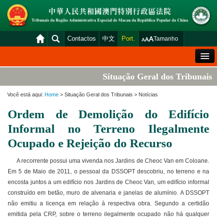
Contactos
中文
Port.
Tamanho
Mensagem de Boas-Vindas
Situação Geral dos Tribunais
Situação Geral dos Tribunais
Você está aqui:
Home
> Situação Geral dos Tribunais > Notícias
Acórdãos
Ordem de Demolição do Edifício
Distribuição e Marcação
Informal no Terreno Ilegalmente
Venda Judicial
Ocupado e Rejeição do Recurso
Estatística
A recorrente possui uma vivenda nos Jardins de Cheoc Van em Coloane.
Em 5 de Maio de 2011, o pessoal da DSSOPT descobriu, no terreno e na
Consulta das declarações de rendimentos
encosta juntos a um edifício nos Jardins de Cheoc Van, um edifício informal
Download
construído em betão, muro de alvenaria e janelas de alumínio. A DSSOPT
não emitiu a licença em relação à respectiva obra. Segundo a certidão
Plataforma electrónica dos tribunais
emitida pela CRP, sobre o terreno ilegalmente ocupado não há qualquer