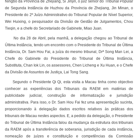
Ningbo da Província de Zhejiang, Si Jinjin, o juiz sénior do Tribunal Popular
de Segunda Instância de Huzhou da Província de Zhejiang, Jin Minan, o
Presidente do 2º Juízo Administrativo do Tribunal Popular de Nível Superior,
Wei Huixing, o pesquisador da Divisão de Gestão de Julgamentos, Chou
Tieqin, e a chefe do Secretariado de Gabinete, Miao Juan.
No dia 28 de Abril, pela manhã, a delegação chegou ao Tribunal de
Última Instância, tendo um encontro com o Presidente do Tribunal de Última
Instância, Dr. Sam Hou Fai, a juíza do mesmo tribunal, Drª Song Man Lei, a
Chefe do Gabinete do Presidente do Tribunal de Última Instância,
Substituta, Chan Iok Lin, os assessores, Chen Licheng e Xu Huan, e o Chefe
da Divisão de Assuntos de Justiça, Lai Tong Sang.
Segundo o Presidente Qi Qi, esta visita a Macau tinha como objectivo
conhecer as experiências dos Tribunais da RAEM em matérias de
publicidade judicial, construção de informatização e jurisdição
administrativa. Para isso, o Dr. Sam Hou Fai fez uma apresentação sucinta,
proporcionando à delegação dados escritos relativos às práticas dos
tribunais de Macau nestes aspectos. E, a pedido da delegação, o Presidente
do Tribunal de Última Instância falou da mudança da estrutura dos tribunais
da RAEM após a transferência de soberania, jurisdição de cada instância,
nomeação de juízes e constituição e competências da Comissão