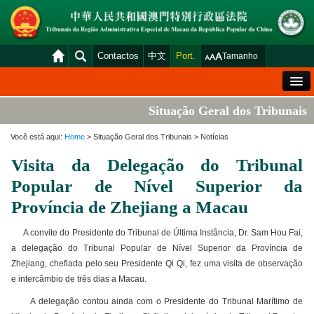
Contactos
中文
Port.
Tamanho
Mensagem de Boas-Vindas
Situação Geral dos Tribunais
Situação Geral dos Tribunais
Você está aqui:
Home
> Situação Geral dos Tribunais > Notícias
Acórdãos
Visita da Delegação do Tribunal
Distribuição e Marcação
Popular de Nível Superior da
Venda Judicial
Província de Zhejiang a Macau
Estatística
A convite do Presidente do Tribunal de Última Instância, Dr. Sam Hou Fai,
a delegação do Tribunal Popular de Nível Superior da Província de
Consulta das declarações de rendimentos
Zhejiang, chefiada pelo seu Presidente Qi Qi, fez uma visita de observação
Download
e intercâmbio de três dias a Macau.
Plataforma electrónica dos tribunais
A delegação contou ainda com o Presidente do Tribunal Marítimo de