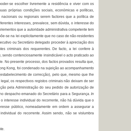
er-se escolher livremente a residência e viver com os
uas próprias condições sociais, económicas e políticas,
 nacionais ou regionais serem factores que a política de
iferentes interesses, prevalece, sem dúvida, o interesse do
s elementos que a autoridade administrativa competente tem
õe-se na lei explicitamente que no caso de não-residentes
Executivo ou Secretário delegado proceder à apreciação dos
es criminais dos requerentes. De facto, a lei confere à
s
, sendo contenciosamente insindicável o acto praticado ao
ade. No presente processo, dos factos provados resulta que,
em Hong Kong, foi condenado na sujeição ao acompanhamento
estabelecimento de correcção), pelo que, mesmo que lhe
a legal, os respectivos registos criminais não deixam de ser
ação pela Administração do seu pedido de autorização de
lei no despacho emanado do Secretário para a Segurança.
In
 o interesse individual do recorrente, não há dúvida que o
interesse público, nomeadamente em ordem a assegurar a
 individual do recorrente. Assim sendo, não se vislumbra
te.