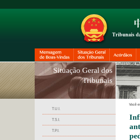
Situação Geral dos
Tribunais
Você e
T.U.I.
In
T.S.I.
an
T.P.I.
ped