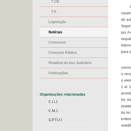
T.J.B.
O rec
T.A.
casam
de au
Legislação
Segur
Notícias
por A
sequê
Concursos
inter
para 
Concurso Público
Confo
Relatório do Ano Judiciário
concer
Publicações
o reco
o elem
2 al. 
acord
Organizações relacionadas
há ma
C.I.I.J.
(estab
C.M.J.
da lei
enfer
G.P.T.U.I.
residê