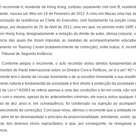
orrente A, residente de Hong Kong, contraiu casamento civil com B, resident
ento, nasceu um filho em 18 de Fevereiro de 2012. A criou em Macau uma loja d
torização de residência ao Chefe do Executivo, com fundamento na junção conjug
ança, por despacho de 25 de Abril de 2012, uma vez que, no período entre 1995 e 
 em Hong Kong, designadamente a violação do direito de autor, ofensa corporal,
ncia das quais lhe foram impostas as medidas de acompanhamento educativo
namento no
Training Centre
(estabelecimento de correcção), entre outras. A, inco
o Tribunal de Segunda Instância.
rme alegou o recorrente, o acto recorrido violou direitos fundamentais dele
nentes do Pacto Internacional sobre os Direitos Civis e Políticos,
ex vi
o art.º 40.º
rrente tem o direito de circular livremente e de aí escolher livremente a sua residên
ento natural e fundamental da sociedade e tem direito à protecção da sociedade e 
1) da Lei n.º 4/2003 se referia apenas a uma das condições a ter em conta, não e
o com o mesmo, apesar de ter antecedentes criminais, ele nunca violou qualquer l
is de dez anos e, em consequência, foi condenado na sujeição ao acompan
elecimento de correcção). Com base nisso, afirmou o recorrente que a entidade rec
, além de ter desrespeitado o princípio da proporcionalidade, solicitando, assim, 
mar dos diversos vícios supracitados, e que, por conseguinte, se revogasse 
ncia.