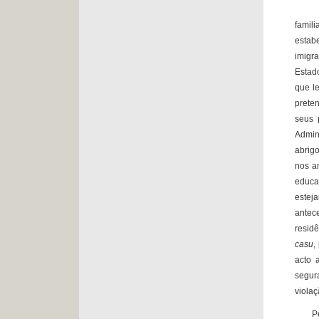
Na óp
famil
estab
imigra
Estad
que l
preten
seus 
Admin
abrigo
nos a
educa
esteja
antec
resid
casu
,
acto 
segur
violaç
Pelo 