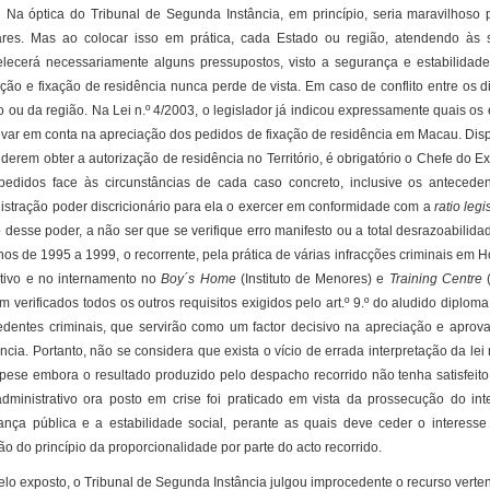
tica do Tribunal de Segunda Instância, em princípio, seria maravilhoso pod
iares. Mas ao colocar isso em prática, cada Estado ou região, atendendo às s
elecerá necessariamente alguns pressupostos, visto a segurança e estabilidade
ção e fixação de residência nunca perde de vista. Em caso de conflito entre os d
o ou da região. Na Lei n.º 4/2003, o legislador já indicou expressamente quais o
evar em conta na apreciação dos pedidos de fixação de residência em Macau. Disp
derem obter a autorização de residência no Território, é obrigatório o Chefe do 
pedidos face às circunstâncias de cada caso concreto, inclusive os antecedent
istração poder discricionário para ela o exercer em conformidade com a
ratio legi
 desse poder, a não ser que se verifique erro manifesto ou a total desrazoabilid
nos de 1995 a 1999, o recorrente, pela prática de várias infracções criminais 
tivo e no internamento no
Boy´s Home
(Instituto de Menores) e
Training Centre
(
m verificados todos os outros requisitos exigidos pelo art.º 9.º do aludido diplom
edentes criminais, que servirão como um factor decisivo na apreciação e aprov
ência. Portanto, não se considera que exista o vício de errada interpretação da 
 pese embora o resultado produzido pelo despacho recorrido não tenha satisfeito
administrativo ora posto em crise foi praticado em vista da prossecução do 
ança pública e a estabilidade social, perante as quais deve ceder o interesse
ão do princípio da proporcionalidade por parte do acto recorrido.
exposto, o Tribunal de Segunda Instância julgou improcedente o recurso verten