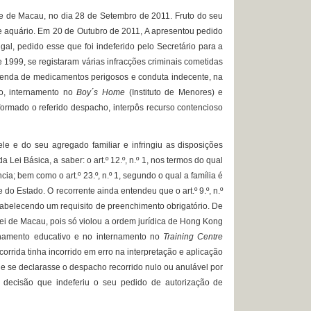
e de Macau, no dia 28 de Setembro de 2011. Fruto do seu
e aquário. Em 20 de Outubro de 2011, A apresentou pedido
al, pedido esse que foi indeferido pelo Secretário para a
1999, se registaram várias infracções criminais cometidas
 venda de medicamentos perigosos e conduta indecente, na
, internamento no
Boy´s Home
(Instituto de Menores) e
nformado o referido despacho, interpôs recurso contencioso
 e do seu agregado familiar e infringiu as disposições
 da Lei Básica, a saber: o art.º 12.º, n.º 1, nos termos do qual
cia; bem como o art.º 23.º, n.º 1, segundo o qual a família é
do Estado. O recorrente ainda entendeu que o art.º 9.º, n.º
stabelecendo um requisito de preenchimento obrigatório. De
ei de Macau, pois só violou a ordem jurídica de Hong Kong
hamento educativo e no internamento no
Training Centre
orrida tinha incorrido em erro na interpretação e aplicação
que se declarasse o despacho recorrido nulo ou anulável por
a decisão que indeferiu o seu pedido de autorização de