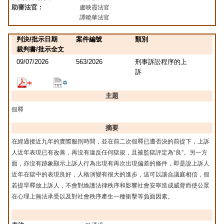
助審法官 :
盧映霞法官
譚曉華法官
判決/批示日期
案件編號
類別
裁判書/批示全文
09/07/2026
563/2026
刑事訴訟程序的上
訴
主題
假釋
摘要
在經過接近九年的實際服刑時間，並在前二次假釋已遭否決的前提下，上訴
人近年表現已有改善，再沒有違反任何獄規，且被監獄評定為“良”。另一方
面，亦沒有跡象顯示上訴人行為出現有再次出現偏差的條件，即是說上訴人
近年在獄中的表現良好，人格演變有很大的進步，這可以讓合議庭相信，假
若提早釋放上訴人，不會對維護法律秩序和影響社會安寧造成威脅而使公眾
在心理上無法承受以及對社會秩序產生一種衝擊等負面因素。