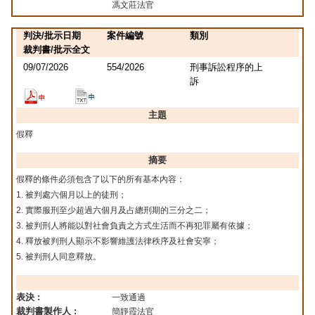
馮文莊法官
判決/批示日期
案件編號
類別
裁判書/批示全文
09/07/2026
554/2026
刑事訴訟程序的上
訴
主題
假釋
摘要
假釋的條件必須包含了以下的所有基本內容：
1. 被判處六個月以上的徒刑；
2. 實際服刑至少超過六個月及占總刑期的三分之二；
3. 被判刑人將能以對社會負責之方式生活而不再犯罪屬有依據；
4. 釋放被判刑人顯示不影響維護法律秩序及社會安寧；
5. 被判刑人同意釋放。
表決 :
一致通過
裁判書製作人 :
簡靜霞法官