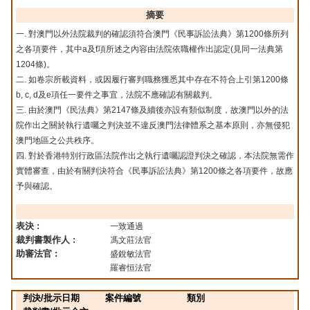
摘要
一. 對澳門以外法院裁判的確認須符合澳門《民事訴訟法典》第1200條所列
之各項要件，其中a及f項所述之內容由法院依職權作出認定(見同一法典第
1204條)。
二. 如卷宗所載資料，或因履行審判職務獲悉其中存在不符合上引第1200條
b, c, d及e項任一要件之事宜，法院不應確認有關裁判。
三. 由於澳門《民法典》第2147條及續後亦設有類似制度，故澳門以外的法
院作出之關於執行遺囑之判決並不違反澳門法律體系之基本原則，亦無侵犯
澳門地區之公共秩序。
四. 對於香港特別行政區法院作出之執行遺囑認證判決之確認，本法院無需作
實體審查，由於有關判決符合《民事訴訟法典》第1200條之各項要件，故應
予與確認。
表決 :
一致通過
裁判書製作人 :
馮文莊法官
助審法官 :
盛銳敏法官
羅睿恒法官
判決/批示日期
案件編號
類別