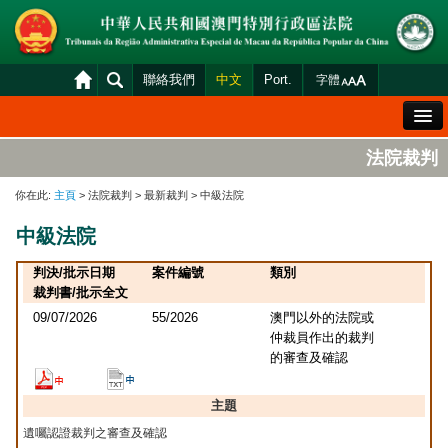
聯絡我們
中文
Port.
字體
歡迎辭
法院裁判
法院概況
你在此:
主頁
> 法院裁判 > 最新裁判 > 中級法院
法院裁判
中級法院
案件分發及排期
判決/批示日期
案件編號
類別
司法變賣
裁判書/批示全文
09/07/2026
55/2026
澳門以外的法院或
統計資料
仲裁員作出的裁判
的審查及確認
財產申報查閱
下載區
主題
法院電子平台
遺囑認證裁判之審查及確認