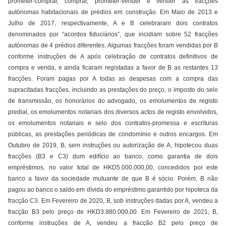
prometer-comprar, comprar, prometer-vender e vender as fracções
autónomas habitacionais de prédios em construção. Em Maio de 2013 e
Julho de 2017, respectivamente, A e B celebraram dois contratos
denominados por “acordos fiduciários”, que incidiam sobre 52 fracções
autónomas de 4 prédios diferentes. Algumas fracções foram vendidas por B
conforme instruções de A após celebração de contratos definitivos de
compra e venda, e ainda ficaram registadas a favor de B as restantes 13
fracções. Foram pagas por A todas as despesas com a compra das
supracitadas fracções, incluindo as prestações do preço, o imposto do selo
de transmissão, os honorários do advogado, os emolumentos de registo
predial, os emolumentos notariais dos diversos actos de registo envolvidos,
os emolumentos notariais e selo dos contratos-promessa e escrituras
públicas, as prestações periódicas de condomínio e outros encargos. Em
Outubro de 2019, B, sem instruções ou autorização de A, hipotecou duas
fracções (B3 e C3) dum edifício ao banco, como garantia de dois
empréstimos, no valor total de HKD5.000.000,00, concedidos por este
banco a favor da sociedade mutuante de que B é sócio. Porém, B não
pagou ao banco o saldo em dívida do empréstimo garantido por hipoteca da
fracção C3. Em Fevereiro de 2020, B, sob instruções dadas por A, vendeu a
fracção B3 pelo preço de HKD3.980.000,00. Em Fevereiro de 2021, B,
conforme instruções de A, vendeu a fracção B2 pelo preço de