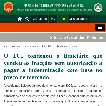
Contactos
中文
Port.
Tamanho
Mensagem de Boas-Vindas
Situação Geral dos Tribunais
Situação Geral dos Tribunais
Você está aqui:
Home
> Situação Geral dos Tribunais > Notícias
Acórdãos
O TUI condenou o fiduciário que
Distribuição e Marcação
vendeu as fracções sem autorização a
Venda Judicial
pagar a indemnização com base no
preço de mercado
Estatística
Consulta das declarações de rendimentos
A reside nos Estados Unidos da América, e em 2005, começou a investir no
mercado imobiliário de Macau, comprando fracções autónomas
Download
habitacionais de prédios em construção, a fim as revender para obter lucros.
Plataforma electrónica dos tribunais
A e o mediador imobiliário B acordaram que B ficava responsável por