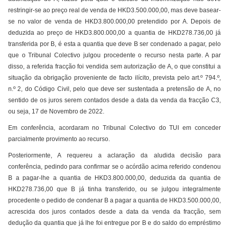
restringir-se ao preço real de venda de HKD3.500.000,00, mas deve basear-
se no valor de venda de HKD3.800.000,00 pretendido por A. Depois de
deduzida ao preço de HKD3.800.000,00 a quantia de HKD278.736,00 já
transferida por B, é esta a quantia que deve B ser condenado a pagar, pelo
que o Tribunal Colectivo julgou procedente o recurso nesta parte. A par
disso, a referida fracção foi vendida sem autorização de A, o que constitui a
situação da obrigação proveniente de facto ilícito, prevista pelo art.º 794.º,
n.º 2, do Código Civil, pelo que deve ser sustentada a pretensão de A, no
sentido de os juros serem contados desde a data da venda da fracção C3,
ou seja, 17 de Novembro de 2022.
Em conferência, acordaram no Tribunal Colectivo do TUI em conceder
parcialmente provimento ao recurso.
Posteriormente, A requereu a aclaração da aludida decisão para
conferência, pedindo para confirmar se o acórdão acima referido condenou
B a pagar-lhe a quantia de HKD3.800.000,00, deduzida da quantia de
HKD278.736,00 que B já tinha transferido, ou se julgou integralmente
procedente o pedido de condenar B a pagar a quantia de HKD3.500.000,00,
acrescida dos juros contados desde a data da venda da fracção, sem
dedução da quantia que já lhe foi entregue por B e do saldo do empréstimo