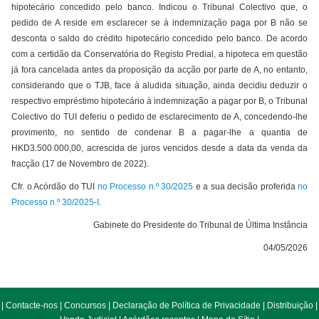
hipotecário concedido pelo banco. Indicou o Tribunal Colectivo que, o
pedido de A reside em esclarecer se à indemnização paga por B não se
desconta o saldo do crédito hipotecário concedido pelo banco. De acordo
com a certidão da Conservatória do Registo Predial, a hipoteca em questão
já fora cancelada antes da proposição da acção por parte de A, no entanto,
considerando que o TJB, face à aludida situação, ainda decidiu deduzir o
respectivo empréstimo hipotecário à indemnização a pagar por B, o Tribunal
Colectivo do TUI deferiu o pedido de esclarecimento de A, concedendo-lhe
provimento, no sentido de condenar B a pagar-lhe a quantia de
HKD3.500.000,00, acrescida de juros vencidos desde a data da venda da
fracção (17 de Novembro de 2022).
Cfr. o Acórdão do TUI
no Processo n.º 30/2025
e a sua decisão proferida
no
Processo n.º 30/2025-I
.
Gabinete do Presidente do Tribunal de Última Instância
04/05/2026
|
Contacte-nos
|
Concursos
|
Declaração de Política de Privacidade
|
Distribuição
|