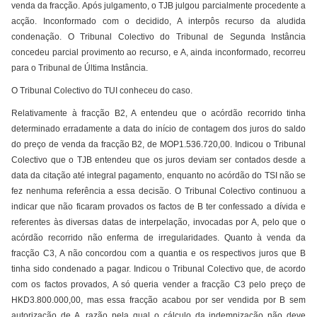
venda da fracção. Após julgamento, o TJB julgou parcialmente procedente a
acção. Inconformado com o decidido, A interpôs recurso da aludida
condenação. O Tribunal Colectivo do Tribunal de Segunda Instância
concedeu parcial provimento ao recurso, e A, ainda inconformado, recorreu
para o Tribunal de Última Instância.
O Tribunal Colectivo do TUI conheceu do caso.
Relativamente à fracção B2, A entendeu que o acórdão recorrido tinha
determinado erradamente a data do início de contagem dos juros do saldo
do preço de venda da fracção B2, de MOP1.536.720,00. Indicou o Tribunal
Colectivo que o TJB entendeu que os juros deviam ser contados desde a
data da citação até integral pagamento, enquanto no acórdão do TSI não se
fez nenhuma referência a essa decisão. O Tribunal Colectivo continuou a
indicar que não ficaram provados os factos de B ter confessado a dívida e
referentes às diversas datas de interpelação, invocadas por A, pelo que o
acórdão recorrido não enferma de irregularidades. Quanto à venda da
fracção C3, A não concordou com a quantia e os respectivos juros que B
tinha sido condenado a pagar. Indicou o Tribunal Colectivo que, de acordo
com os factos provados, A só queria vender a fracção C3 pelo preço de
HKD3.800.000,00, mas essa fracção acabou por ser vendida por B sem
autorização de A, razão pela qual o cálculo da indemnização não deve