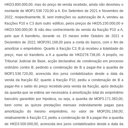
HKD3.800.000,00, mas do preço de venda recebido, ainda não devolveu o
montante de MOP1.536.720,00 a A. Em Setembro de 2021 e Novembro de
2022, respectivamente, B, sem instruções ou autorização de A, vendeu as
fracções P10 e C3 dum outro edifício, pelos preços de HKD5.230.000,00 e
HKD3.500.000,00. B não deu conhecimento da venda da fracção P10 a A,
pelo que A transferiu, durante os 15 meses entre Outubro de 2021 e
Dezembro de 2022, MOP291.168,00 para a conta do banco, com o fim de
amortizar o empréstimo. Quanto à fracção C3, B já recebeu a totalidade do
preço, mas só transferiu a A a quantia de HKD278.736,00. A propôs, no
Tribunal Judicial de Base, acção declarativa de condenação em processo
ordinário contra B, pedindo a condenação de B a pagar-lhe a quantia de
MOP1.536.720,00, acrescida dos juros contabilizados desde a data da
venda da fracção B2; quanto à fracção P10, pediu a condenação de B a
pagar-lhe o saldo do preço recebido pela venda da fracção, após dedução
da quantia que se estima ser necessária à amortização total do empréstimo
bancário garantido por hipoteca, ou seja, a quantia de MOP3.171.383,00,
bem como as quinze prestações mensais indevidamente pagas para
amortização do mesmo empréstimo, no valor de MOP291.168,00;
relativamente à fracção C3, pediu a condenação de B a pagar-lhe a quantia
de HKD3.500.000,00, acrescida dos juros contabilizados desde a data da