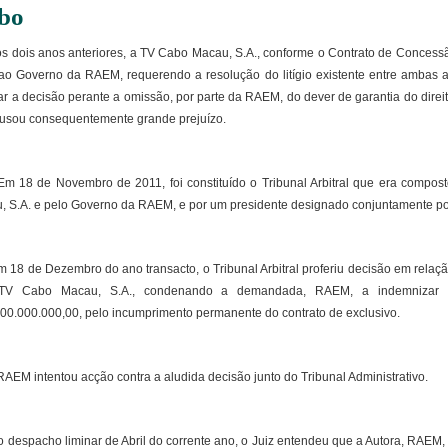
bo
ois anos anteriores, a TV Cabo Macau, S.A., conforme o Contrato de Concessão d
 ao Governo da RAEM, requerendo a resolução do litígio existente entre ambas a
itar a decisão perante a omissão, por parte da RAEM, do dever de garantia do dir
ausou consequentemente grande prejuízo.
 de Novembro de 2011, foi constituído o Tribunal Arbitral que era composto
, S.A. e pelo Governo da RAEM, e por um presidente designado conjuntamente po
 de Dezembro do ano transacto, o Tribunal Arbitral proferiu decisão em relaçã
TV Cabo Macau, S.A., condenando a demandada, RAEM, a indemnizar 
0.000.000,00, pelo incumprimento permanente do contrato de exclusivo.
M intentou acção contra a aludida decisão junto do Tribunal Administrativo.
spacho liminar de Abril do corrente ano, o Juiz entendeu que a Autora, RAEM, s