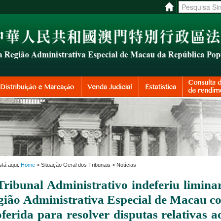
stá aqui:
Home
> Situação Geral dos Tribunais > Notícias
Tribunal Administrativo indeferiu limina
ião Administrativa Especial de Macau con
ferida para resolver disputas relativas 