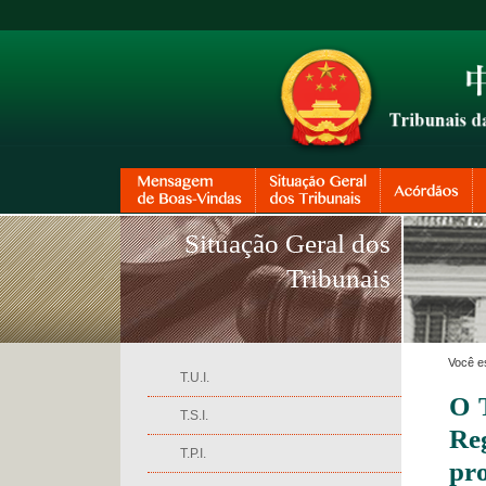
Situação Geral dos
Tribunais
Você e
T.U.I.
O 
T.S.I.
Reg
T.P.I.
pro