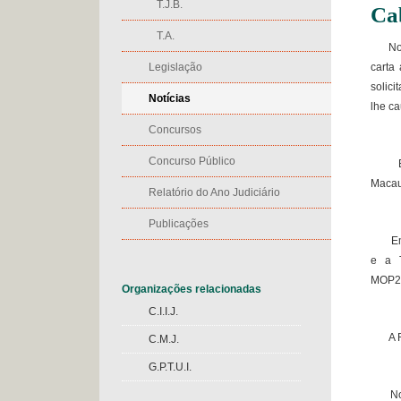
T.J.B.
Ca
T.A.
Nos d
Legislação
carta
solic
Notícias
lhe c
Concursos
Concurso Público
Em 18
Macau
Relatório do Ano Judiciário
Publicações
Em 18
e a 
MOP20
Organizações relacionadas
C.I.I.J.
A RAE
C.M.J.
G.P.T.U.I.
No de