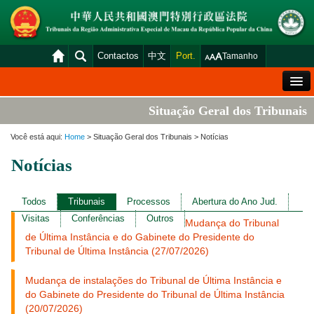
Contactos
中文
Port.
Tamanho
Mensagem de Boas-Vindas
Situação Geral dos Tribunais
Situação Geral dos Tribunais
Você está aqui:
Home
> Situação Geral dos Tribunais > Notícias
Acórdãos
Notícias
Distribuição e Marcação
Venda Judicial
Todos
Tribunais
Processos
Abertura do Ano Jud.
Visitas
Conferências
Outros
Mudança do Tribunal
Estatística
de Última Instância e do Gabinete do Presidente do
Consulta das declarações de rendimentos
Tribunal de Última Instância (27/07/2026)
Download
Mudança de instalações do Tribunal de Última Instância e
do Gabinete do Presidente do Tribunal de Última Instância
Plataforma electrónica dos tribunais
(20/07/2026)