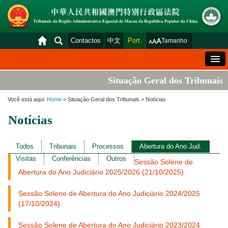
Contactos
中文
Port.
Tamanho
Mensagem de Boas-Vindas
Situação Geral dos Tribunais
Situação Geral dos Tribunais
Você está aqui:
Home
> Situação Geral dos Tribunais > Notícias
Acórdãos
Notícias
Distribuição e Marcação
Venda Judicial
Todos
Tribunais
Processos
Abertura do Ano Jud.
Visitas
Conferências
Outros
Sessão Solene de
Estatística
Abertura do Ano Judiciário 2025/2026 (21/10/2025)
Consulta das declarações de rendimentos
Sessão Solene de Abertura do Ano Judiciário 2024/2025
Download
(17/10/2024)
Plataforma electrónica dos tribunais
Sessão Solene de Abertura do Ano Judiciário 2023/2024