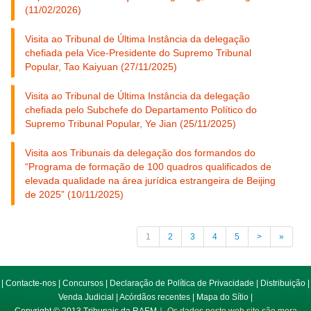
(11/02/2026)
Visita ao Tribunal de Última Instância da delegação
chefiada pela Vice-Presidente do Supremo Tribunal
Popular, Tao Kaiyuan (27/11/2025)
Visita ao Tribunal de Última Instância da delegação
chefiada pelo Subchefe do Departamento Político do
Supremo Tribunal Popular, Ye Jian (25/11/2025)
Visita aos Tribunais da delegação dos formandos do
“Programa de formação de 100 quadros qualificados de
elevada qualidade na área jurídica estrangeira de Beijing
de 2025” (10/11/2025)
1
2
3
4
5
>
»
|
Contacte-nos
|
Concursos
|
Declaração de Política de Privacidade
|
Distribuição
|
Venda Judicial
|
Acórdãos recentes
|
Mapa do Sítio
|