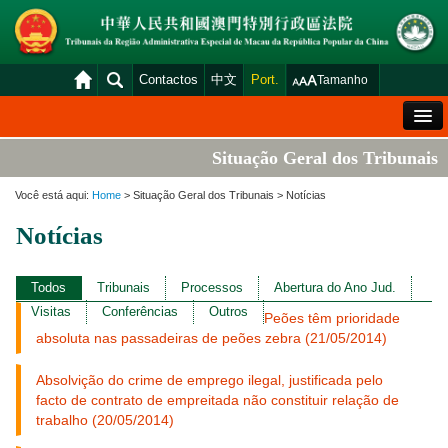
Contactos
中文
Port.
Tamanho
Mensagem de Boas-Vindas
Situação Geral dos Tribunais
Situação Geral dos Tribunais
Você está aqui:
Home
> Situação Geral dos Tribunais > Notícias
Acórdãos
Notícias
Distribuição e Marcação
Venda Judicial
Todos
Tribunais
Processos
Abertura do Ano Jud.
Visitas
Conferências
Outros
Peões têm prioridade
Estatística
absoluta nas passadeiras de peões zebra (21/05/2014)
Consulta das declarações de rendimentos
Absolvição do crime de emprego ilegal, justificada pelo
Download
facto de contrato de empreitada não constituir relação de
trabalho (20/05/2014)
Plataforma electrónica dos tribunais