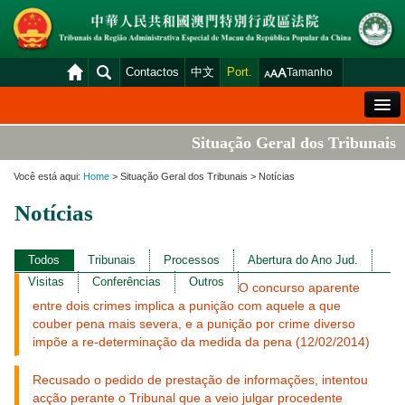
Contactos
中文
Port.
Tamanho
Mensagem de Boas-Vindas
Situação Geral dos Tribunais
Situação Geral dos Tribunais
Você está aqui:
Home
> Situação Geral dos Tribunais > Notícias
Acórdãos
Notícias
Distribuição e Marcação
Venda Judicial
Todos
Tribunais
Processos
Abertura do Ano Jud.
Visitas
Conferências
Outros
O concurso aparente
Estatística
entre dois crimes implica a punição com aquele a que
Consulta das declarações de rendimentos
couber pena mais severa, e a punição por crime diverso
impõe a re-determinação da medida da pena (12/02/2014)
Download
Recusado o pedido de prestação de informações, intentou
Plataforma electrónica dos tribunais
acção perante o Tribunal que a veio julgar procedente