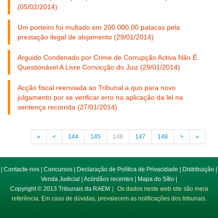
(05/02/2014)
Um porteiro foi multado em 200.000,00 patacas pela
prestação ilegal de alojamento (29/01/2014)
Arguido Condenado por Crime de Corrupção Activa Não É
Questionável A Livre Convicção do Juiz (29/01/2014)
Acção fiscal reenviada ao Tribunal a quo para novo
julgamento por se verificar erro na aplicação da lei na
sentença recorrida (27/01/2014)
«
<
144
145
146
147
148
>
»
|
Contacte-nos
|
Concursos
|
Declaração de Política de Privacidade
|
Distribuição
|
Venda Judicial
|
Acórdãos recentes
|
Mapa do Sítio
|
Copyright © 2013 Tribunais da RAEM｜
Os dados neste web site são mera
referência. Em caso de dúvidas, prevalecem as notificações dos tribunais.